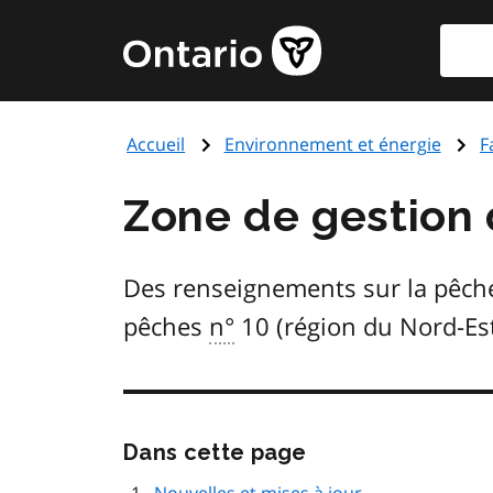
Aller
Reche
Page
au
d'accueil
contenu
du
principal
gouvernement
Accueil
Environnement et énergie
F
de
l'Ontario
Zone de gestion
Des renseignements sur la pêche
pêches
n°
10 (région du Nord-Est 
Passer
Dans cette page
cette
navigation