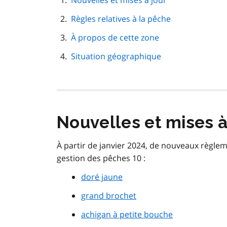
Nouvelles et mises à jour
de
Règles relatives à la pêche
page
À propos de cette zone
Situation géographique
Nouvelles et mises à
À partir de janvier 2024, de nouveaux règle
gestion des pêches 10 :
doré jaune
grand brochet
achigan à petite bouche