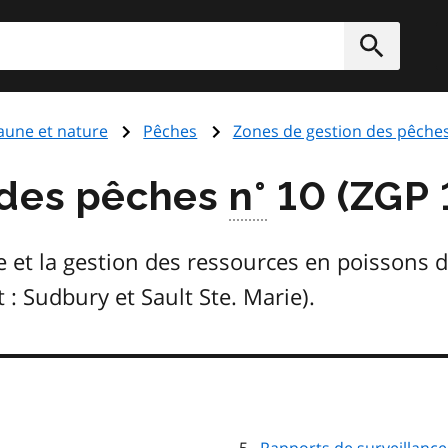
rcher
Soumett
aune et nature
Pêches
Zones de gestion des pêche
 des pêches
n°
10 (ZGP 
 et la gestion des ressources en poissons d
: Sudbury et Sault Ste. Marie).