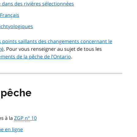
 dans des rivières sélectionnées
 Français
 ichtyologiques
es points saillants des changements concernant le
gé
. Pour vous renseigner au sujet de tous les
ments de la pêche de l’Ontario
.
a pêche
es à la
ZGP
n°
10
e en ligne