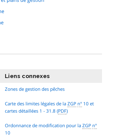
 et plans de gestion
ne
he
Liens connexes
information
Zones de gestion des pêches
Carte des limites légales de la
ZGP
n°
10 et
cartes détaillées 1 - 31.8 (
PDF
)
Ordonnance de modification pour la
ZGP
n°
10