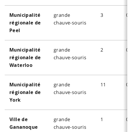
grande
3
0
Municipalité
chauve-souris
régionale de
Peel
grande
2
0
Municipalité
chauve-souris
régionale de
Waterloo
grande
11
0
Municipalité
chauve-souris
régionale de
York
grande
1
0
Ville de
chauve-souris
Gananoque