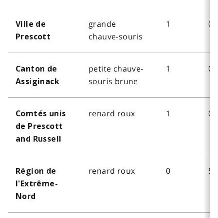
grande
1
0
Ville de
chauve-souris
Prescott
petite chauve-
1
0
Canton de
souris brune
Assiginack
renard roux
1
0
Comtés unis
de Prescott
and Russell
renard roux
0
5
Région de
l'Extrême-
Nord