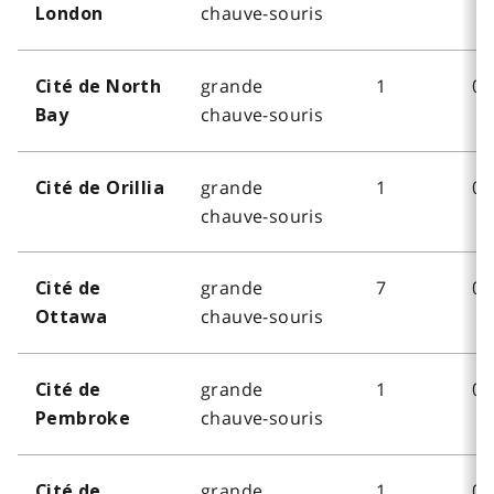
chauve-souris
London
grande
1
0
Cité de North
chauve-souris
Bay
grande
1
0
Cité de Orillia
chauve-souris
grande
7
0
Cité de
chauve-souris
Ottawa
grande
1
0
Cité de
chauve-souris
Pembroke
grande
1
0
Cité de