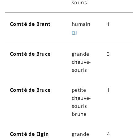
souris
f
1
humain
Comté de Brant
o
[1]
o
t
grande
3
Comté de Bruce
n
chauve-
o
souris
t
e
1
petite
1
Comté de Bruce
chauve-
souris
brune
grande
4
Comté de Elgin