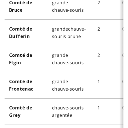
grande
2
0
Comté de
chauve-souris
Bruce
grandechauve-
2
0
Comté de
souris brune
Dufferin
grande
2
0
Comté de
chauve-souris
Elgin
grande
1
0
Comté de
chauve-souris
Frontenac
chauve-souris
1
0
Comté de
argentée
Grey