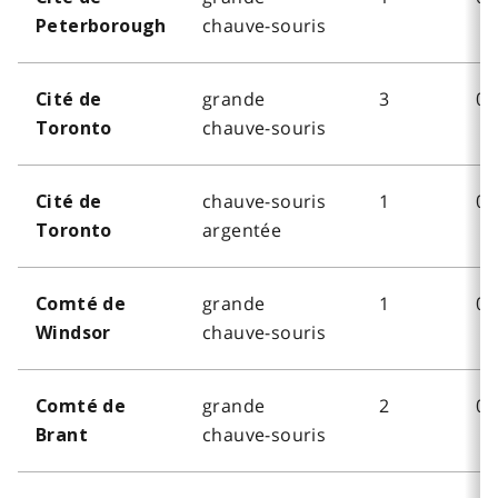
chauve-souris
Peterborough
grande
3
0
Cité de
chauve-souris
Toronto
chauve-souris
1
0
Cité de
argentée
Toronto
grande
1
0
Comté de
chauve-souris
Windsor
grande
2
0
Comté de
chauve-souris
Brant