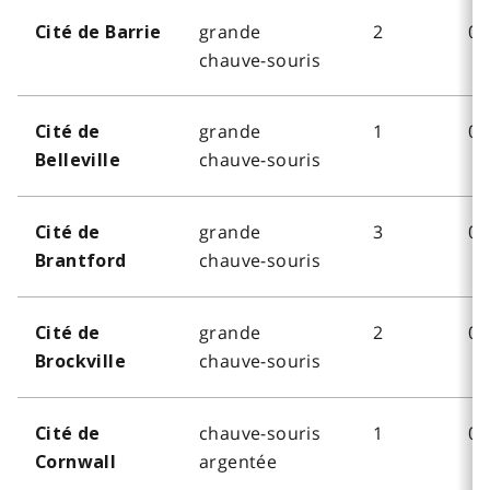
grande
2
0
Cité de Barrie
chauve-souris
grande
1
0
Cité de
chauve-souris
Belleville
grande
3
0
Cité de
chauve-souris
Brantford
grande
2
0
Cité de
chauve-souris
Brockville
chauve-souris
1
0
Cité de
argentée
Cornwall