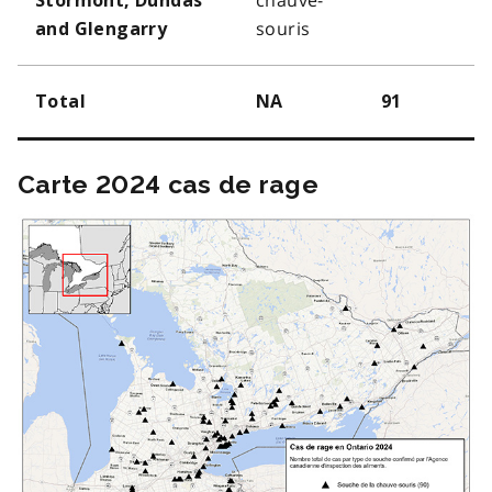
chauve-
Stormont, Dundas
souris
and Glengarry
Total
NA
91
Carte 2024 cas de rage
Image