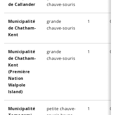
chauve-souris
de Callander
grande
1
0
Municipalité
chauve-souris
de Chatham-
Kent
grande
1
0
Municipalité
chauve-souris
de Chatham-
Kent
(Première
Nation
Walpole
Island)
petite chauve-
1
0
Municipalité