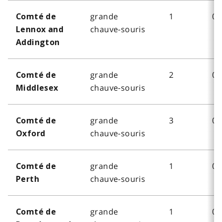
grande
1
0
Comté de
chauve-souris
Lennox and
Addington
grande
2
0
Comté de
chauve-souris
Middlesex
grande
3
0
Comté de
chauve-souris
Oxford
grande
1
0
Comté de
chauve-souris
Perth
grande
1
0
Comté de