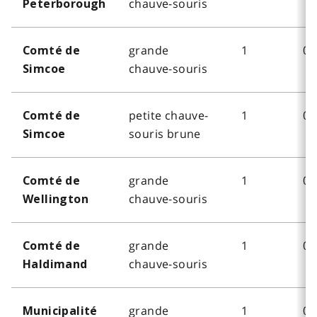
chauve-souris
Peterborough
grande
1
0
Comté de
chauve-souris
Simcoe
petite chauve-
1
0
Comté de
souris brune
Simcoe
grande
1
0
Comté de
chauve-souris
Wellington
grande
1
0
Comté de
chauve-souris
Haldimand
grande
1
0
Municipalité