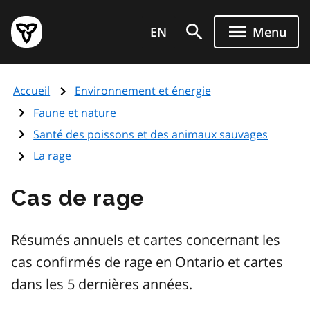
Aller
Page
au
EN
Menu
d'accueil
contenu
du
principal
gouvernement
Accueil
Environnement et énergie
de
l'Ontario
Faune et nature
Santé des poissons et des animaux sauvages
La rage
Cas de rage
Résumés annuels et cartes concernant les
cas confirmés de rage en Ontario et cartes
dans les 5 dernières années.