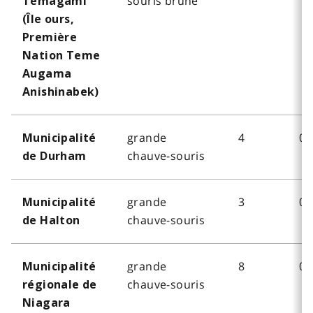
souris brune
Temagami
(Île ours,
Première
Nation Teme
Augama
Anishinabek)
grande
4
0
Municipalité
chauve-souris
de Durham
grande
3
0
Municipalité
chauve-souris
de Halton
grande
8
0
Municipalité
chauve-souris
régionale de
Niagara