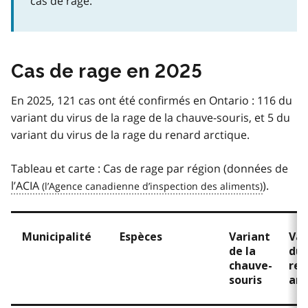
cas de rage.
Cas de rage en 2025
En 2025, 121 cas ont été confirmés en Ontario : 116 du
variant du virus de la rage de la chauve-souris, et 5 du
variant du virus de la rage du renard arctique.
Tableau et carte : Cas de rage par région (données de
l’ACIA
).
Municipalité
Espèces
Variant
Var
de la
du
chauve-
ren
souris
arc