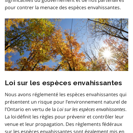
significatives du gouvernement et de nos partenaires
pour contrer la menace des espèces envahissantes.
Loi sur les espèces envahissantes
Nous avons réglementé les espèces envahissantes qui
présentent un risque pour l’environnement naturel de
l’Ontario en vertu de la
Loi sur les espèces envahissantes
.
La loi définit les règles pour prévenir et contrôler leur
venue et leur propagation. Des règlements fédéraux
sur les espèces envahissantes sont également mis en