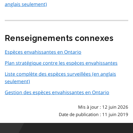
anglais seulement)
Renseignements connexes
Espèces envahissantes en Ontario
Plan stratégique contre les espèces envahissantes
Liste complète des espèces surveillées (en anglais
seulement)
Gestion des espèces envahissantes en Ontario
Mis à jour : 12 juin 2026
Date de publication : 11 juin 2019