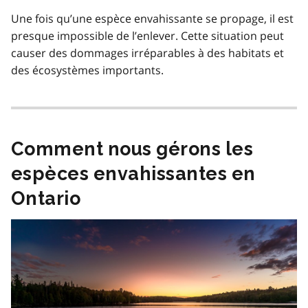
Une fois qu’une espèce envahissante se propage, il est
presque impossible de l’enlever. Cette situation peut
causer des dommages irréparables à des habitats et
des écosystèmes importants.
Comment nous gérons les
espèces envahissantes en
Ontario