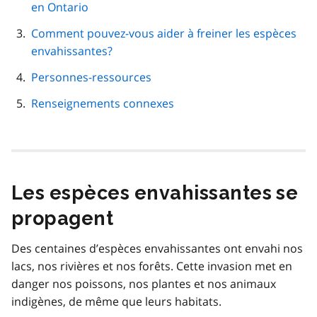
en Ontario
Comment pouvez-vous aider à freiner les espèces
envahissantes?
Personnes-ressources
Renseignements connexes
Les espèces envahissantes se
propagent
Des centaines d’espèces envahissantes ont envahi nos
lacs, nos rivières et nos forêts. Cette invasion met en
danger nos poissons, nos plantes et nos animaux
indigènes, de même que leurs habitats.