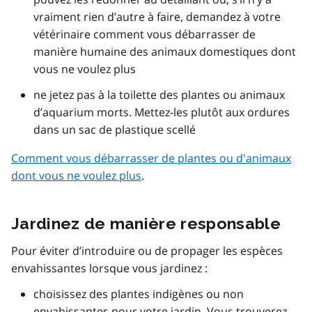
vraiment rien d’autre à faire, demandez à votre
vétérinaire comment vous débarrasser de
manière humaine des animaux domestiques dont
vous ne voulez plus
ne jetez pas à la toilette des plantes ou animaux
d’aquarium morts. Mettez-les plutôt aux ordures
dans un sac de plastique scellé
Comment vous débarrasser de plantes ou d'animaux
dont vous ne voulez plus
.
Jardinez de manière responsable
Pour éviter d’introduire ou de propager les espèces
envahissantes lorsque vous jardinez :
choisissez des plantes indigènes ou non
envahissantes pour votre jardin. Vous trouverez