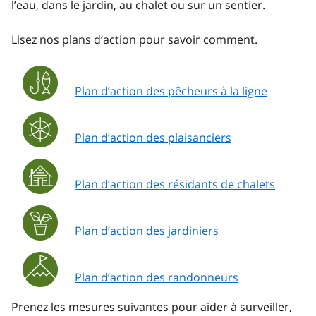
l’eau, dans le jardin, au chalet ou sur un sentier.
Lisez nos plans d’action pour savoir comment.
Plan d’action des pêcheurs à la ligne
Plan d’action des plaisanciers
Plan d’action des résidants de chalets
Plan d’action des jardiniers
Plan d’action des randonneurs
Prenez les mesures suivantes pour aider à surveiller,