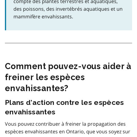
compte des plantes terrestres et aquatiques,
des poissons, des invertébrés aquatiques et un
mammifère envahissants.
Comment pouvez-vous aider à
freiner les espèces
envahissantes?
Plans d’action contre les espèces
envahissantes
Vous pouvez contribuer à freiner la propagation des
espèces envahissantes en Ontario, que vous soyez sur