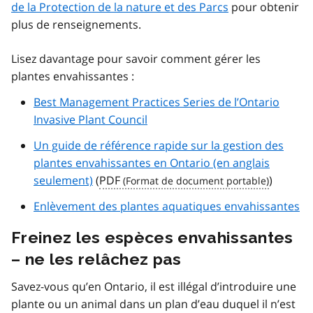
de la Protection de la nature et des Parcs
pour obtenir
plus de renseignements.
Lisez davantage pour savoir comment gérer les
plantes envahissantes :
Best Management Practices Series
de l’Ontario
Invasive Plant Council
Un guide de référence rapide sur la gestion des
plantes envahissantes en Ontario (en anglais
seulement)
(
PDF
)
Enlèvement des plantes aquatiques envahissantes
Freinez les espèces envahissantes
– ne les relâchez pas
Savez-vous qu’en Ontario, il est illégal d’introduire une
plante ou un animal dans un plan d’eau duquel il n’est