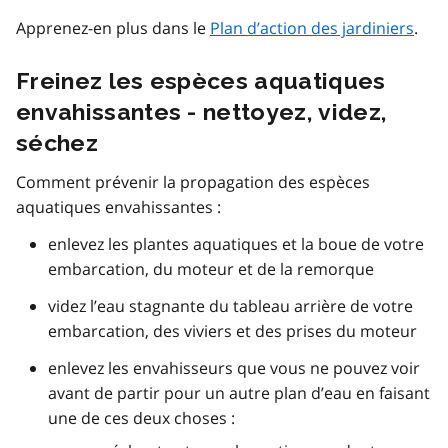
Apprenez-en plus dans le
Plan d’action des jardiniers
.
Freinez les espèces aquatiques
envahissantes - nettoyez, videz,
séchez
Comment prévenir la propagation des espèces
aquatiques envahissantes :
enlevez les plantes aquatiques et la boue de votre
embarcation, du moteur et de la remorque
videz l’eau stagnante du tableau arrière de votre
embarcation, des viviers et des prises du moteur
enlevez les envahisseurs que vous ne pouvez voir
avant de partir pour un autre plan d’eau en faisant
une de ces deux choses :