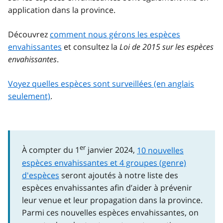
application dans la province.
Découvrez
comment nous gérons les espèces
envahissantes
et consultez la
Loi de 2015 sur les espèces
envahissantes
.
Voyez quelles espèces sont surveillées (en anglais
seulement)
.
er
À compter du 1
janvier 2024,
10 nouvelles
espèces envahissantes et 4 groupes (genre)
d'espèces
seront ajoutés à notre liste des
espèces envahissantes afin d’aider à prévenir
leur venue et leur propagation dans la province.
Parmi ces nouvelles espèces envahissantes, on