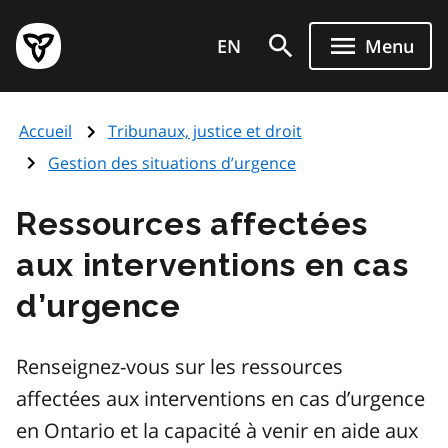
Aller
Page
au
EN
Menu
d'accueil
contenu
du
principal
gouvernement
Accueil
Tribunaux, justice et droit
de
l'Ontario
Gestion des situations d’urgence
Ressources affectées
aux interventions en cas
d’urgence
Renseignez-vous sur les ressources
affectées aux interventions en cas d’urgence
en Ontario et la capacité à venir en aide aux