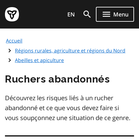
Aller
Page
au
EN
Menu
d'accueil
contenu
du
principal
gouvernement
Accueil
de
l'Ontario
Régions rurales, agriculture et régions du Nord
Abeilles et apiculture
Ruchers abandonnés
Découvrez les risques liés à un rucher
abandonné et ce que vous devez faire si
vous soupçonnez une situation de ce genre.