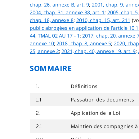
chap. 26, annexe B, art. 9
;
2001, chap. 9, annex
2004, chap. 31, annexe 38, art. 1
;
2005, chap. 5,
chap. 18, annexe 8
;
2010, chap. 15, art. 211
(vo
public abrogées en application de l’article 10.1
44
;
TMAL 02 AU 17 - 1
;
2017, chap. 20, annexe 7,
annexe 10
;
2018, chap. 8, annexe 5
;
2020, chap.
25, annexe 2
;
2021, chap. 40, annexe 19, art. 9
;
SOMMAIRE
Définitions
1.
Passation des documents
1.1
Application de la Loi
2.
Maintien des compagnies à 
2.1