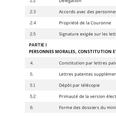
Délégation
2.2
Accords avec des personne
2.3
Propriété de la Couronne
2.4
Signature exigée sur les let
2.5
PARTIE I
PERSONNES MORALES, CONSTITUTION E
Constitution par lettres pa
4.
Lettres patentes supplémen
5.
Dépôt par télécopie
5.1
Primauté de la version élec
5.2
Forme des dossiers du mini
6.