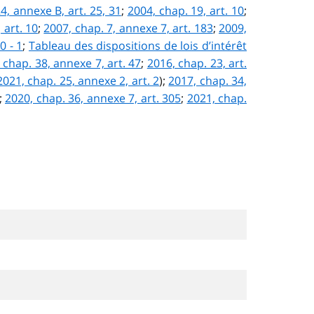
4, annexe B, art. 25, 31
;
2004, chap. 19, art. 10
;
 art. 10
;
2007, chap. 7, annexe 7, art. 183
;
2009,
0 - 1
;
Tableau des dispositions de lois d’intérêt
 chap. 38, annexe 7, art. 47
;
2016, chap. 23, art.
2021, chap. 25, annexe 2, art. 2
);
2017, chap. 34,
);
2020, chap. 36, annexe 7, art. 305
;
2021, chap.