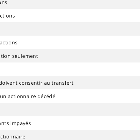
ons
actions
actions
iption seulement
doivent consentir au transfert
’un actionnaire décédé
ants impayés
actionnaire