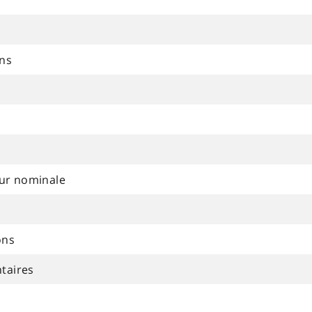
ons
eur nominale
ons
taires