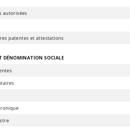
s autorisées
tres patentes et attestations
T DÉNOMINATION SOCIALE
tentes
taires
tronique
stre