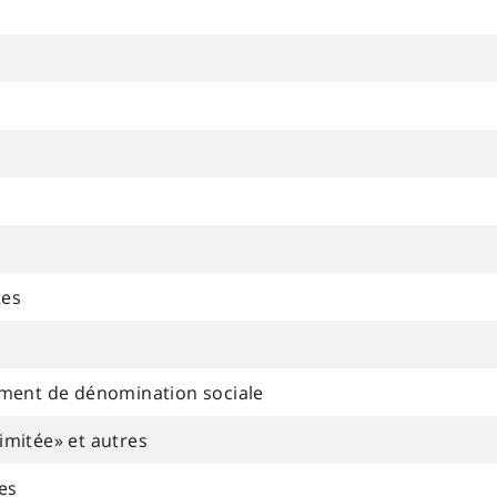
e
tes
ment de dénomination sociale
imitée» et autres
ves