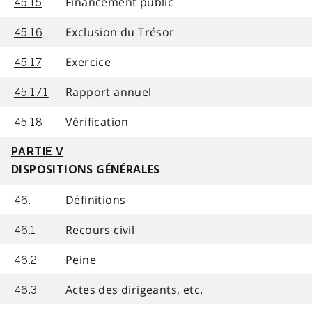
Financement public
45.15
Exclusion du Trésor
45.16
Exercice
45.17
Rapport annuel
45.17.1
Vérification
45.18
PARTIE V
DISPOSITIONS GÉNÉRALES
Définitions
46.
Recours civil
46.1
Peine
46.2
Actes des dirigeants, etc.
46.3