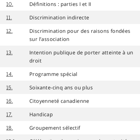
Définitions : parties I et II
10.
Discrimination indirecte
11.
Discrimination pour des raisons fondées
12.
sur l’association
Intention publique de porter atteinte à un
13.
droit
Programme spécial
14.
Soixante-cinq ans ou plus
15.
Citoyenneté canadienne
16.
Handicap
17.
Groupement sélectif
18.