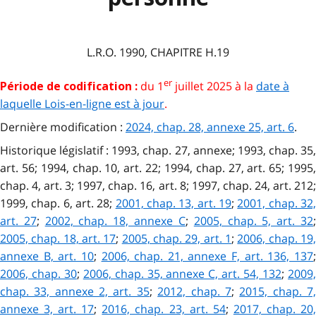
L.R.O. 1990, CHAPITRE H.19
er
du 1
juillet 2025 à la
date à
Période de codification :
laquelle Lois-en-ligne est à jour
.
Dernière modification :
2024, chap. 28, annexe 25, art. 6
.
Historique législatif : 1993, chap. 27, annexe; 1993, chap. 35,
art. 56; 1994, chap. 10, art. 22; 1994, chap. 27, art. 65; 1995,
chap. 4, art. 3; 1997, chap. 16, art. 8; 1997, chap. 24, art. 212;
1999, chap. 6, art. 28;
2001, chap. 13, art. 19
;
2001, chap. 32
art. 27
;
2002, chap. 18, annexe C
;
2005, chap. 5, art. 32
2005, chap. 18, art. 17
;
2005, chap. 29, art. 1
;
2006, chap. 19
annexe B, art. 10
;
2006, chap. 21, annexe F, art. 136, 137
2006, chap. 30
;
2006, chap. 35, annexe C, art. 54, 132
;
2009
chap. 33, annexe 2, art. 35
;
2012, chap. 7
;
2015, chap. 7
annexe 3, art. 17
;
2016, chap. 23, art. 54
;
2017, chap. 20