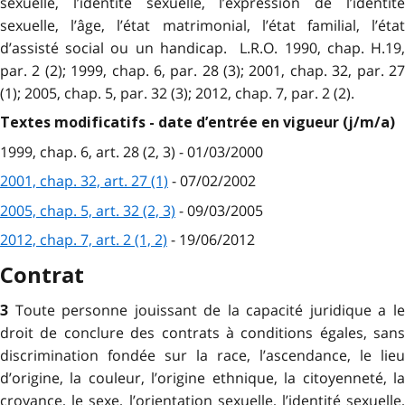
sexuelle, l’identité sexuelle, l’expression de l’identité
sexuelle, l’âge, l’état matrimonial, l’état familial, l’état
d’assisté social ou un handicap. L.R.O. 1990, chap. H.19,
par. 2 (2); 1999, chap. 6, par. 28 (3); 2001, chap. 32, par. 27
(1); 2005, chap. 5, par. 32 (3); 2012, chap. 7, par. 2 (2).
Textes modificatifs - date d’entrée en vigueur (j/m/a)
1999, chap. 6, art. 28 (2, 3) - 01/03/2000
2001, chap. 32, art. 27 (1)
- 07/02/2002
2005, chap. 5, art. 32 (2, 3)
- 09/03/2005
2012, chap. 7, art. 2 (1, 2)
- 19/06/2012
Contrat
Toute personne jouissant de la capacité juridique a l
3
droit de conclure des contrats à conditions égales, sans
discrimination fondée sur la race, l’ascendance, le lieu
d’origine, la couleur, l’origine ethnique, la citoyenneté, la
croyance, le sexe, l’orientation sexuelle, l’identité sexuelle,