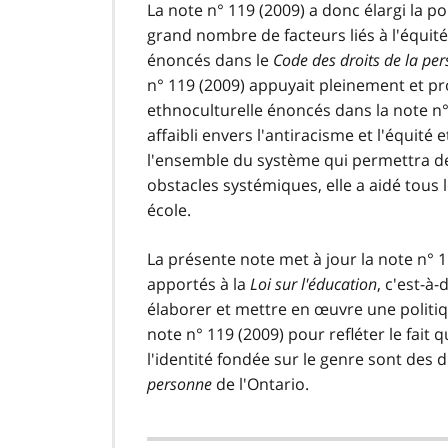
La note n° 119 (2009) a donc élargi la p
t
grand nombre de facteurs liés à l'équité,
n
énoncés dans le
Code des droits de la pe
o
t
n° 119 (2009) appuyait pleinement et pro
e
ethnoculturelle énoncés dans la note n°
5
affaibli envers l'antiracisme et l'équi
l'ensemble du système qui permettra de 
obstacles systémiques, elle a aidé tous l
école.
La présente note met à jour la note n° 
apportés à la
Loi sur l'éducation
, c'est-à
élaborer et mettre en œuvre une politiqu
note n° 119 (2009) pour refléter le fait qu
l'identité fondée sur le genre sont des 
personne
de l'Ontario.