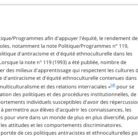
e
2
itique/Programmes afin d'appuyer l'équité, le rendement de
 écoles, notamment la note Politique/Programmes n° 119,
litique d'antiracisme et d'équité ethnoculturelle dans les
 Lorsque la note n° 119 (1993) a été publiée, nombre de
éer des milieux d'apprentissage qui respectent les cultures 
re d'antiracisme et d'équité ethnoculturelle contenues dans 
f
[4]
multiculturalisme et des relations interraciales »
pour se
o
ication des politiques et des procédures institutionnelles, de
o
ortements individuels susceptibles d'avoir des répercussi
t
t à permettre aux élèves d'acquérir les connaissances, les
n
s pour vivre dans un monde de plus en plus diversifié, pou
o
t
r les attitudes et les comportements discriminatoires.
e
a portée de ces politiques antiracistes et ethnoculturelles p
4