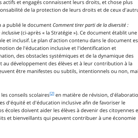
 actifs et engagés connaissent leurs droits, et chose plus
nsabilité de la protection de leurs droits et de ceux d'autru
ion a publié le document
Comment tirer parti de la diversité :
 inclusive
(ci-après « la Stratégie »). Ce document établit une
le et inclusif. Le plan d'action contenu dans le document es
motion de l'éducation inclusive et l'identification et
ination, des obstacles systémiques et de la dynamique des
et au développement des élèves et à leur contribution à la
euvent être manifestes ou subtils, intentionnels ou non, ma
f
[2]
les conseils scolaires
en matière de révision, d'élaboratio
o
s d'équité et d'éducation inclusive afin de favoriser le
o
s écoles doivent aider les élèves à devenir des citoyennes e
t
uits et bienveillants qui peuvent contribuer à une économie
n
o
t