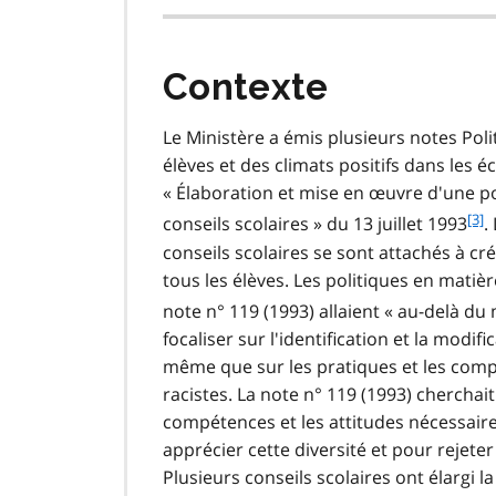
Contexte
Le Ministère a émis plusieurs notes Pol
élèves et des climats positifs dans les
« Élaboration et mise en œuvre d'une po
f
[3]
conseils scolaires » du 13 juillet 1993
.
o
conseils scolaires se sont attachés à cr
o
tous les élèves. Les politiques en matiè
t
note n° 119 (1993) allaient « au-delà du 
n
o
focaliser sur l'identification et la modif
t
même que sur les pratiques et les comp
e
racistes. La note n° 119 (1993) cherchai
3
compétences et les attitudes nécessaire
apprécier cette diversité et pour rejete
Plusieurs conseils scolaires ont élargi l