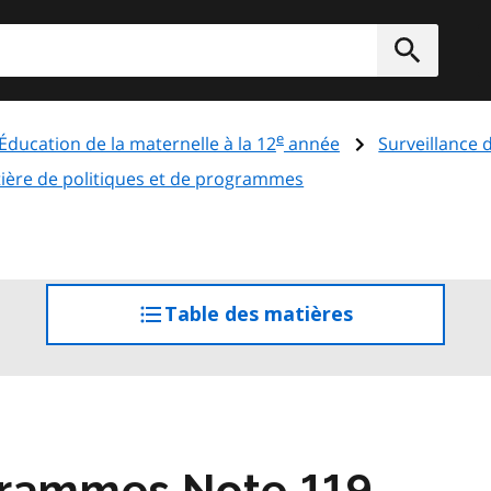
rcher
Soumett
e
Éducation de la maternelle à la 12
année
Surveillance 
tière de politiques et de programmes
Table des matières
accéder
à
la
table
des
matières
grammes Note 119