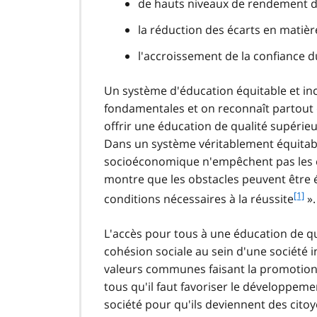
de hauts niveaux de rendement d
la réduction des écarts en matiè
l'accroissement de la confiance d
Un système d'éducation équitable et incl
fondamentales et on reconnaît partout 
offrir une éducation de qualité supérieur
Dans un système véritablement équitable
socioéconomique n'empêchent pas les él
montre que les obstacles peuvent être é
f
[1]
conditions nécessaires à la réussite
».
o
o
L'accès pour tous à une éducation de qu
t
cohésion sociale au sein d'une société i
n
valeurs communes faisant la promotion 
o
t
tous qu'il faut favoriser le développeme
e
société pour qu'ils deviennent des citoy
1