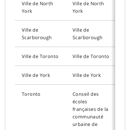
Ville de
North
Ville de
North
To
York
York
Ville de
Ville de
To
Scarborough
Scarborough
Ville de Toronto
Ville de Toronto
To
Ville de
York
Ville de
York
To
Toronto
Conseil des
To
écoles
françaises de la
communauté
urbaine de