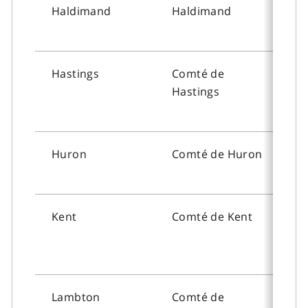
Haldimand
Haldimand
To
Hastings
Comté de
To
Hastings
Huron
Comté de Huron
To
Kent
Comté de
Kent
To
Lambton
Comté de
To