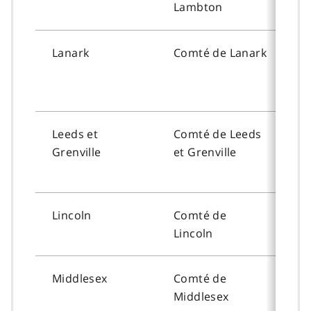
Lambton
Lanark
Comté de
Lanark
To
Leeds
et
Comté de
Leeds
To
Grenville
et
Grenville
Lincoln
Comté de
To
Lincoln
Middlesex
Comté de
To
Middlesex