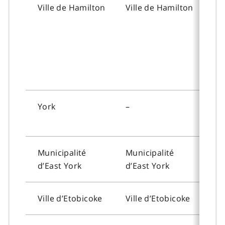
Ville de Hamilton
Ville de Hamilton
To
York
–
–
Municipalité
Municipalité
To
d’
East York
d’
East York
Ville d’
Etobicoke
Ville d’
Etobicoke
To