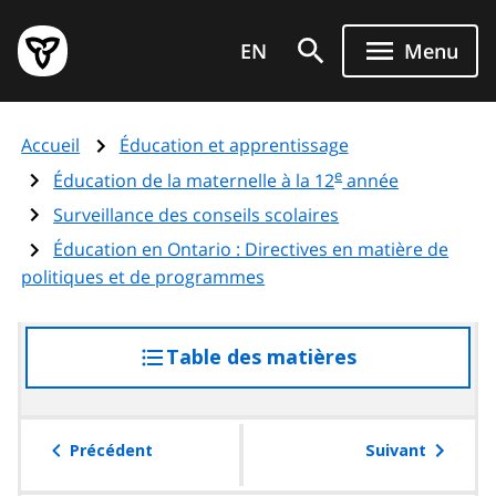
Aller
Page
au
EN
Menu
d'accueil
contenu
du
principal
gouvernement
Accueil
Éducation et apprentissage
de
e
l'Ontario
Éducation de la maternelle à la 12
année
Surveillance des conseils scolaires
Éducation en Ontario : Directives en matière de
politiques et de programmes
Table des matières
accéder
à
la
table
Précédent
Suivant
des