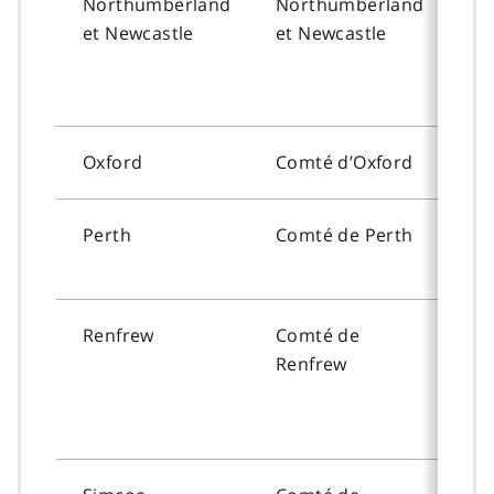
Northumberland
Northumberland
To
et
Newcastle
et
Newcastle
Oxford
Comté d’Oxford
To
Perth
Comté de
Perth
To
Renfrew
Comté de
To
Renfrew