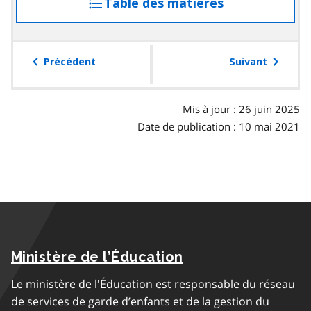
Table des matières
accéder
à
la
table
Précédent
Suivant
des
matières
Mis à jour : 26 juin 2025
Date de publication : 10 mai 2021
Ministère de l’Éducation
Le ministère de l'Éducation est responsable du réseau
de services de garde d’enfants et de la gestion du