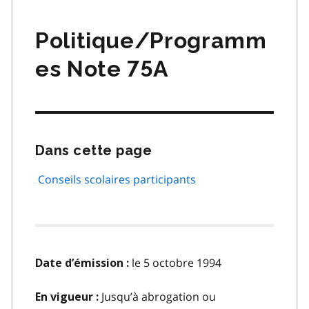
matières
Politique/Programm
es Note 75A
Dans cette page
Passer
cette
navigation
Conseils scolaires participants
de
page
le 5 octobre 1994
Date d’émission :
Jusqu’à abrogation ou
En vigueur :