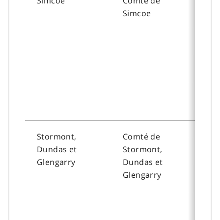
Simcoe
Comté de
To
Simcoe
Stormont,
Comté de
To
Dundas et
Stormont,
Glengarry
Dundas et
Glengarry