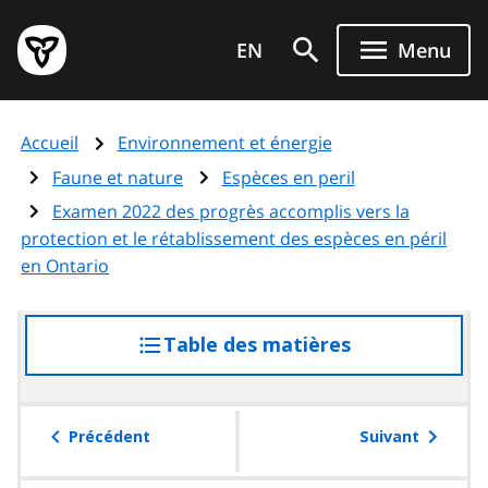
Aller
Page
au
EN
Menu
d'accueil
contenu
du
principal
gouvernement
Accueil
Environnement et énergie
de
l'Ontario
Faune et nature
Espèces en peril
Examen 2022 des progrès accomplis vers la
protection et le rétablissement des espèces en péril
en Ontario
Table des matières
accéder
à
la
table
Précédent
Suivant
des