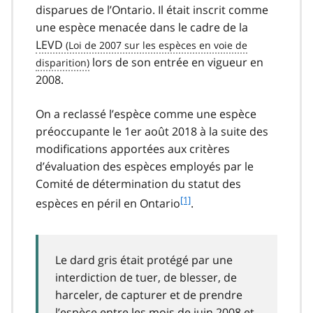
disparues de l’Ontario. Il était inscrit comme
une espèce menacée dans le cadre de la
LEVD
lors de son entrée en vigueur en
2008.
On a reclassé l’espèce comme une espèce
préoccupante le 1er août 2018 à la suite des
modifications apportées aux critères
d’évaluation des espèces employés par le
Comité de détermination du statut des
f
[1]
espèces en péril en Ontario
.
o
o
t
n
Le dard gris était protégé par une
o
interdiction de tuer, de blesser, de
t
harceler, de capturer et de prendre
e
l’espèce entre les mois de juin 2008 et