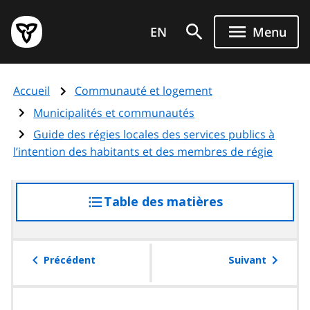
Aller
Page
au
EN
Menu
d'accueil
contenu
du
principal
gouvernement
Accueil
Communauté et logement
de
l'Ontario
Municipalités et communautés
Guide des régies locales des services publics à
l’intention des habitants et des membres de régie
Table des matières
accéder
à
la
table
Précédent
Suivant
des
matières