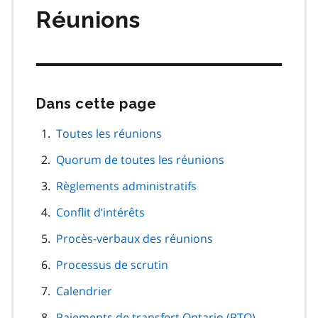
Réunions
Dans cette page
Passer
cette
navigation
Toutes les réunions
de
Quorum de toutes les réunions
page
Règlements administratifs
Conflit d’intérêts
Procès-verbaux des réunions
Processus de scrutin
Calendrier
Paiements de transfert Ontario (PTO)