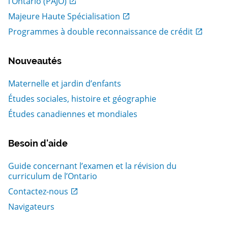
, Ouvrir dans une nouvelle fenetre
l’Ontario (PAJO)
, Ouvrir dans une nouvelle fenetre
Majeure Haute Spécialisation
, Ouvrir dans une nouvelle fenetre
Programmes à double reconnaissance de crédit
Nouveautés
Maternelle et jardin d’enfants
Études sociales, histoire et géographie
Études canadiennes et mondiales
Besoin d'aide
Guide concernant l’examen et la révision du
curriculum de l’Ontario
, Ouvrir dans une nouvelle fenetre
Contactez-nous
Navigateurs