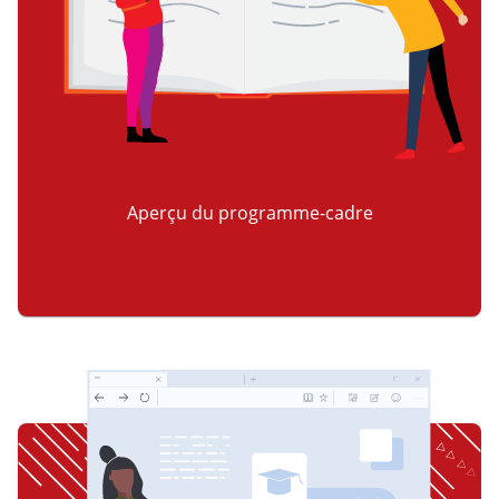
Aperçu du programme-cadre
item 2 of 3