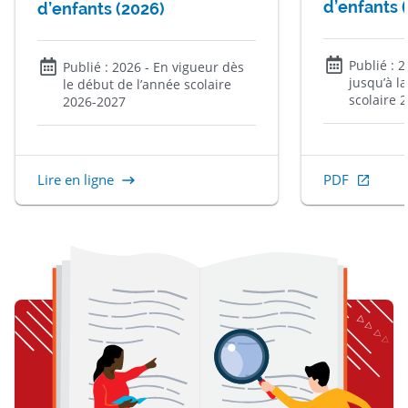
d’enfants 
d’enfants (2026)
Publié :
2
Publié :
2026
- En vigueur dès
jusqu’à la
le début de l’année scolaire
scolaire 
2026-2027
Lire en ligne
PDF
, Ouvrir dans u
item 1 of 3