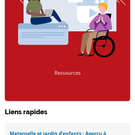
Ressources
item 3 of 3
Liens rapides
Maternelle et jardin d’enfants : Aperçu à