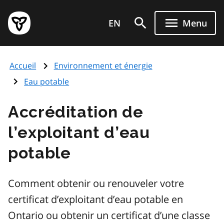
Aller
Page
au
EN
Menu
d'accueil
contenu
du
principal
gouvernement
Accueil
Environnement et énergie
de
l'Ontario
Eau potable
Accréditation de
l’exploitant d’eau
potable
Comment obtenir ou renouveler votre
certificat d’exploitant d’eau potable en
Ontario ou obtenir un certificat d’une classe