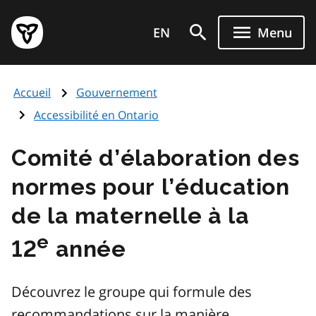
Aller
Page
au
EN
Menu
d'accueil
contenu
du
principal
gouvernement
Accueil
Gouvernement
de
l'Ontario
Accessibilité en Ontario
Comité d’élaboration des
normes pour l’éducation
de la maternelle à la
e
12
année
Découvrez le groupe qui formule des
recommandations sur la manière