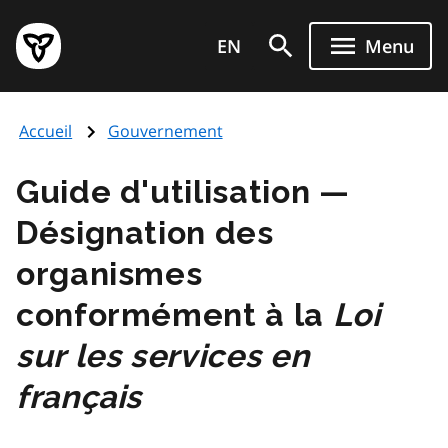
Aller
Page
au
EN
Menu
d'accueil
contenu
du
principal
gouvernement
Accueil
Gouvernement
de
l'Ontario
Guide d'utilisation —
Désignation des
organismes
conformément à la
Loi
sur les services en
français