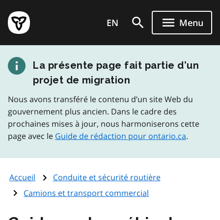
Aller
Page
au
EN
Menu
d'accueil
contenu
du
principal
gouvernement
La présente page fait partie d’un
de
l'Ontario
projet de migration
Nous avons transféré le contenu d’un site Web du
gouvernement plus ancien. Dans le cadre des
prochaines mises à jour, nous harmoniserons cette
page avec le
Guide de rédaction pour ontario.ca
.
Accueil
Conduite et sécurité routière
Camions et transport commercial