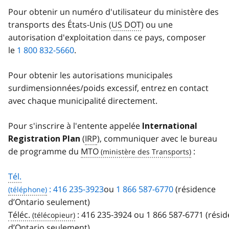
Pour obtenir un numéro d'utilisateur du ministère des
transports des États-Unis (
US DOT
) ou une
autorisation d'exploitation dans ce pays, composer
le
1 800 832-5660
.
Pour obtenir les autorisations municipales
surdimensionnées/poids excessif, entrez en contact
avec chaque municipalité directement.
Pour s'inscrire à l'entente appelée
International
(
IRP
), communiquer avec le bureau
Registration Plan
de programme du
MTO
:
Tél.
: 416 235-3923
ou
1 866 587-6770
(résidence
d’Ontario seulement)
Téléc.
:
416 235-3924
ou
1 866 587-6771
(résid
d’Ontario seulement)