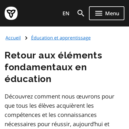
Aller
Page
au
EN
Menu
d'accueil
contenu
du
principal
gouvernement
Accueil
Éducation et apprentissage
de
l'Ontario
Retour aux éléments
fondamentaux en
éducation
Découvrez comment nous œuvrons pour
que tous les élèves acquièrent les
compétences et les connaissances
nécessaires pour réussir, aujourd’hui et