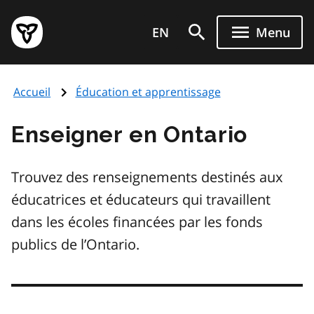
Aller
Page
au
EN
Menu
d'accueil
contenu
du
principal
gouvernement
Accueil
Éducation et apprentissage
de
l'Ontario
Enseigner en Ontario
Trouvez des renseignements destinés aux
éducatrices et éducateurs qui travaillent
dans les écoles financées par les fonds
publics de l’Ontario.