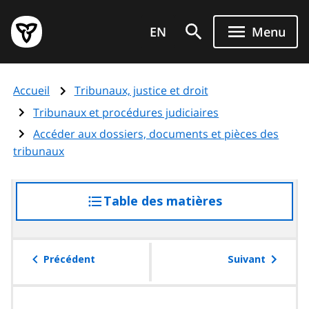
Aller
Page
au
EN
Menu
d'accueil
contenu
du
principal
gouvernement
Accueil
Tribunaux, justice et droit
de
l'Ontario
Tribunaux et procédures judiciaires
Accéder aux dossiers, documents et pièces des
tribunaux
Table des matières
accéder
à
la
table
Précédent
Suivant
des
matières