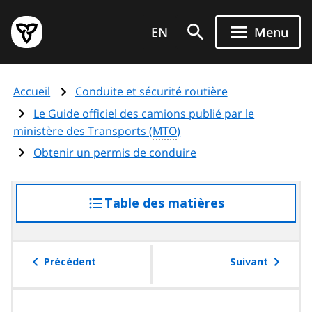
Aller
Page
au
EN
Menu
d'accueil
contenu
du
principal
gouvernement
Accueil
Conduite et sécurité routière
de
l'Ontario
Le Guide officiel des camions publié par le
ministère des Transports (
MTO
)
Obtenir un permis de conduire
Table des matières
accéder
à
la
table
Précédent
Suivant
des
matières