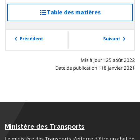
Table des matières
accéder
à
la
table
Précédent
Suivant
des
matières
Mis à jour : 25 août 2022
Date de publication : 18 janvier 2021
Ministère des Transports
Le ministère des Transports s'efforce d'être un chef de