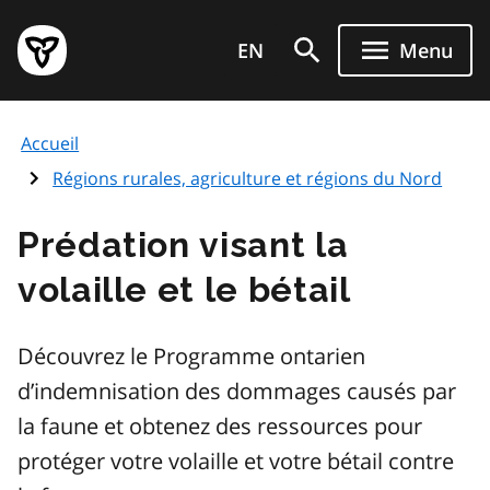
Aller
Page
au
EN
Menu
d'accueil
contenu
du
principal
gouvernement
Accueil
de
l'Ontario
Régions rurales, agriculture et régions du Nord
Prédation visant la
volaille et le bétail
Découvrez le Programme ontarien
d’indemnisation des dommages causés par
la faune et obtenez des ressources pour
protéger votre volaille et votre bétail contre