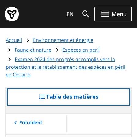
Aller
Page
au
EN
Menu
d'accueil
contenu
du
principal
gouvernement
Accueil
Environnement et énergie
de
l'Ontario
Faune et nature
Espèces en peril
Examen 2024 des progrès accomplis vers la
protection et le rétablissement des espèces en péril
en Ontario
Table des matières
accéder
à
la
table
Précédent
des