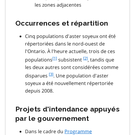
les zones adjacentes
Occurrences et répartition
Cinq populations d'aster soyeux ont été
répertoriées dans le nord-ouest de
l'Ontario. À l'heure actuelle, trois de ces
f
[1]
f
[2]
populations
subsistent
, tandis que
o
o
les deux autres sont considérées comme
o
o
f
[3]
disparues
. Une population d'aster
t
t
o
soyeux a été nouvellement répertoriée
n
n
o
o
o
depuis 2008.
t
t
t
n
e
e
o
Projets d'intendance appuyés
1
2
t
par le gouvernement
e
3
Dans le cadre du
Programme