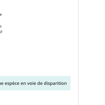
te
s
if
e espèce en voie de disparition