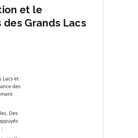
ion et le
s des Grands Lacs
 Lacs et
tance des
nement
les. Des
 appuyés
 :