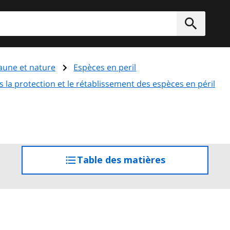
rcher
Soumett
aune et nature
Espèces en peril
la protection et le rétablissement des espèces en péril
Table des matières
accéder
à
la
table
des