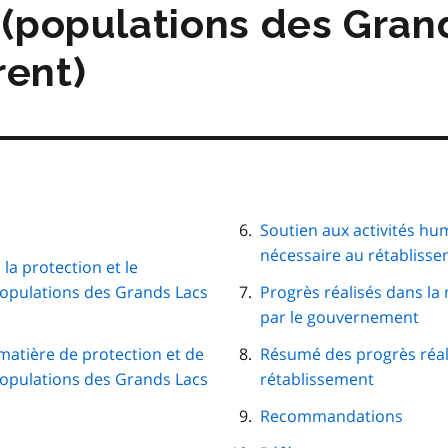
matières
 (populations des Gran
rent)
Soutien aux activités hu
nécessaire au rétablisse
la protection et le
populations des Grands Lacs
Progrès réalisés dans l
par le gouvernement
matière de protection et de
Résumé des progrès réalis
populations des Grands Lacs
rétablissement
Recommandations