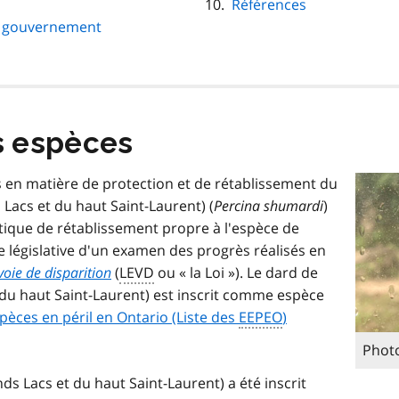
Références
le gouvernement
s espèces
és en matière de protection et de rétablissement du
Lacs et du haut Saint-Laurent) (
Percina shumardi
)
itique de rétablissement propre à l'espèce de
e législative d'un examen des progrès réalisés en
voie de disparition
(
LEVD
ou « la Loi »). Le dard de
 du haut Saint-Laurent) est inscrit comme espèce
spèces en péril en Ontario (Liste des
EEPEO
)
Phot
ds Lacs et du haut Saint-Laurent) a été inscrit