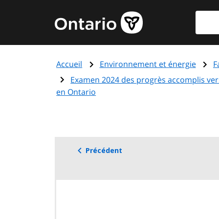
Aller
Reche
Page
au
d'accueil
contenu
du
principal
gouvernement
Accueil
Environnement et énergie
F
de
l'Ontario
Examen 2024 des progrès accomplis vers 
en Ontario
Précédent