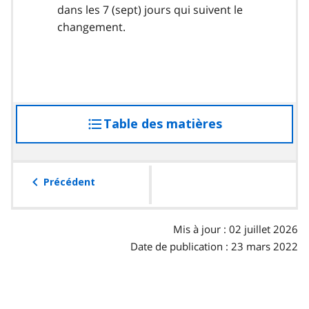
dans les 7 (sept) jours qui suivent le
changement.
Table des matières
accéder
à
la
table
Précédent
des
matières
Mis à jour : 02 juillet 2026
Date de publication : 23 mars 2022