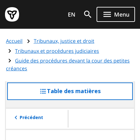
Aller
Page
au
EN
Menu
d'accueil
contenu
du
principal
gouvernement
Accueil
Tribunaux, justice et droit
de
l'Ontario
Tribunaux et procédures judiciaires
Guide des procédures devant la cour des petites
créances
Table des matières
accéder
à
la
table
Précédent
des
matières