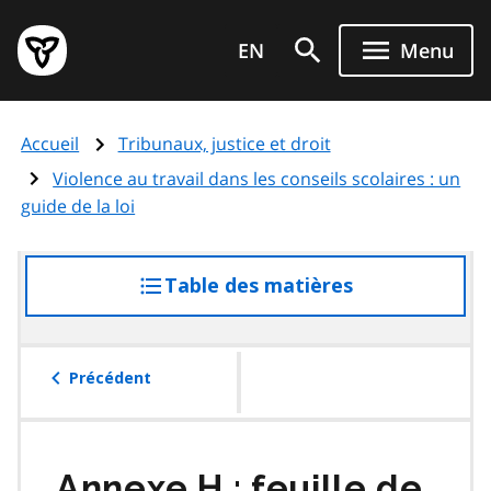
Aller
Page
au
EN
Menu
d'accueil
contenu
du
principal
gouvernement
Accueil
Tribunaux, justice et droit
de
l'Ontario
Violence au travail dans les conseils scolaires : un
guide de la loi
Table des matières
accéder
à
la
table
Précédent
des
matières
Annexe H : feuille de