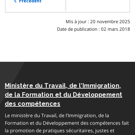
table
Précédent
des
matières
Mis à jour : 20 novembre 2025
Date de publication : 02 mars 2018
Ministère du Travail, de l’Immigration,
de la Formation et du Développement
des compétences
Le ministère du Travail, de l’Immigration, de la
Formation et du Développement des compétences fait
la promotion de pratiques sécuritaires, justes et