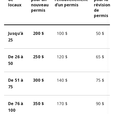
locaux
nouveau
d’un permis
révision
permis
de
permis
100 $
50 $
Jusqu’à
200 $
25
120 $
65 $
De 26 à
250 $
50
140 $
75 $
De 51 à
300 $
75
170 $
90 $
De 76 à
350 $
100