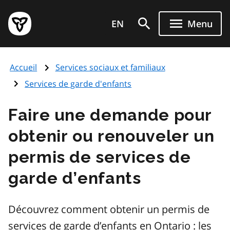
Aller
Page
au
EN
Menu
d'accueil
contenu
du
principal
gouvernement
Accueil
Services sociaux et familiaux
de
l'Ontario
Services de garde d'enfants
Faire une demande pour
obtenir ou renouveler un
permis de services de
garde d’enfants
Découvrez comment obtenir un permis de
services de garde d’enfants en Ontario : les