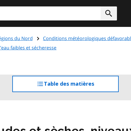
rcher
Soumett
régions du Nord
Conditions météorologiques défavorabl
’eau faibles et sécheresse
Table des matières
accéder
à
la
table
des
matières
udes et sèches, niveaux