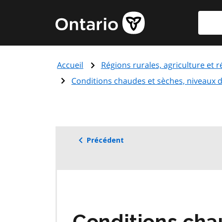
Aller
Reche
Page
au
d'accueil
contenu
du
principal
gouvernement
Accueil
Régions rurales, agriculture et 
de
l'Ontario
Conditions chaudes et sèches, niveaux d
Précédent
Conditions cha