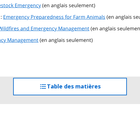
estock Emergency
(en anglais seulement)
 :
Emergency Preparedness for Farm Animals
(en anglais se
Wildfires and Emergency Management
(en anglais seulemen
ncy Management
(en anglais seulement)
Table des matières
accéder
à
la
table
des
matières