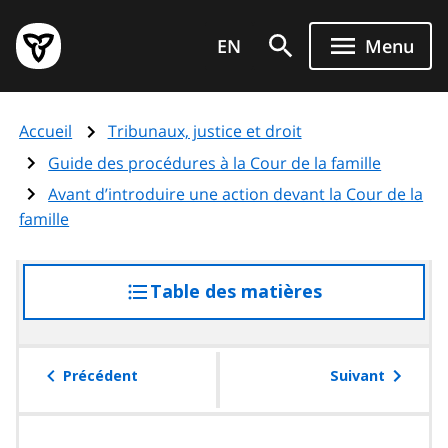
Aller
Page
au
EN
Menu
d'accueil
contenu
du
principal
gouvernement
Accueil
Tribunaux, justice et droit
de
l'Ontario
Guide des procédures à la Cour de la famille
Avant d’introduire une action devant la Cour de la
famille
Table des matières
accéder
à
la
table
Précédent
Suivant
des
matières