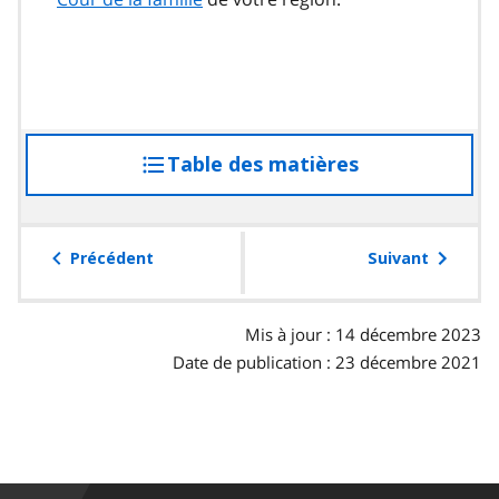
Table des matières
accéder
à
la
table
Précédent
Suivant
des
matières
Mis à jour : 14 décembre 2023
Date de publication : 23 décembre 2021