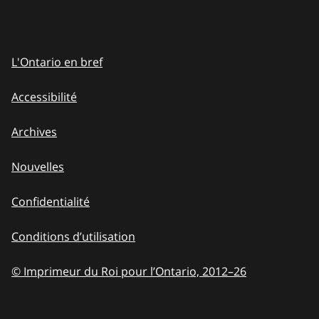
L'Ontario en bref
Accessibilité
Archives
Nouvelles
Confidentialité
Conditions d’utilisation
© Imprimeur du Roi pour l’Ontario, 2012
–
to
26