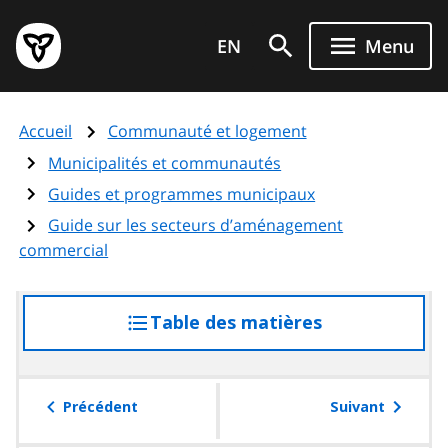
Aller
Page
au
EN
Menu
d'accueil
contenu
du
principal
gouvernement
Accueil
Communauté et logement
de
l'Ontario
Municipalités et communautés
Guides et programmes municipaux
Guide sur les secteurs d’aménagement
commercial
Table des matières
accéder
à
la
table
Précédent
Suivant
des