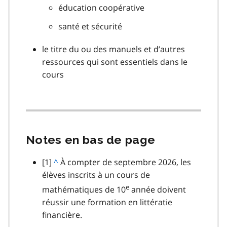
éducation coopérative
santé et sécurité
le titre du ou des manuels et d’autres
ressources qui sont essentiels dans le
cours
Notes en bas de page
note
[1]
R
^
À compter de septembre 2026, les
de
élèves inscrits à un cours de
e
bas
t
e
mathématiques de 10
année doivent
de
o
réussir une formation en littératie
page
u
financière.
r