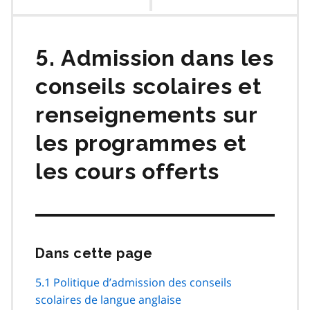
des
matières
5. Admission dans les
conseils scolaires et
renseignements sur
les programmes et
les cours offerts
Dans cette page
Passer
cette
navigation
5.1 Politique d’admission des conseils
de
scolaires de langue anglaise
page