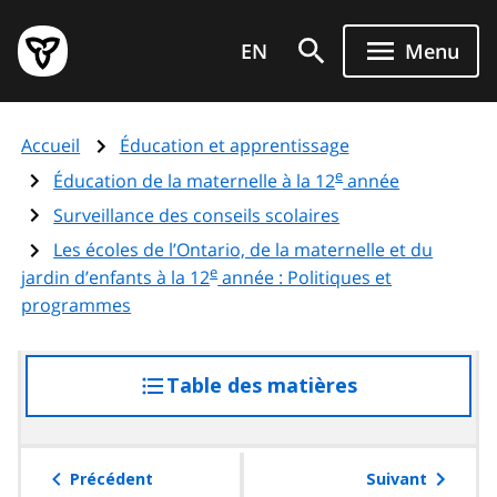
Aller
Page
au
EN
Menu
d'accueil
contenu
du
principal
gouvernement
Accueil
Éducation et apprentissage
de
e
l'Ontario
Éducation de la maternelle à la 12
année
Surveillance des conseils scolaires
Les écoles de l’Ontario, de la maternelle et du
e
jardin d’enfants à la 12
année : Politiques et
programmes
Table des matières
accéder
à
la
table
Précédent
Suivant