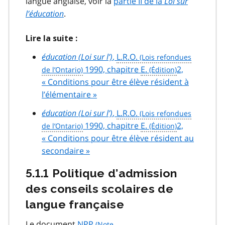
langue anglaise, voir la
partie II de la
Loi sur
l’éducation
.
Lire la suite :
éducation (Loi sur l’)
,
L.R.O.
1990, chapitre
E.
2,
« Conditions pour être élève résident à
l’élémentaire »
éducation (Loi sur l’)
,
L.R.O.
1990, chapitre
E.
2,
« Conditions pour être élève résident au
secondaire »
5.1.1 Politique d’admission
des conseils scolaires de
langue française
Le document
NPP