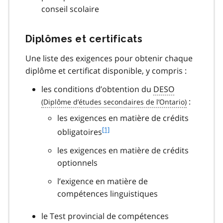
conseil scolaire
Diplômes et certificats
Une liste des exigences pour obtenir chaque
diplôme et certificat disponible, y compris :
les conditions d’obtention du
DESO
:
les exigences en matière de crédits
f
[1]
obligatoires
o
les exigences en matière de crédits
o
t
optionnels
n
l’exigence en matière de
o
t
compétences linguistiques
e
1
le Test provincial de compétences