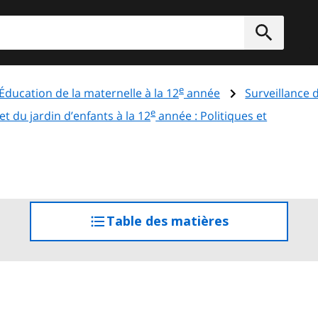
rcher
Soumett
e
Éducation de la maternelle à la 12
année
Surveillance 
e
et du jardin d’enfants à la 12
année : Politiques et
Table des matières
accéder
à
la
table
des