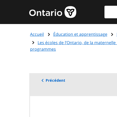
Aller
Reche
Page
au
d'accueil
contenu
du
principal
gouvernement
Accueil
Éducation et apprentissage
de
l'Ontario
Les écoles de l’Ontario, de la maternelle 
programmes
Précédent