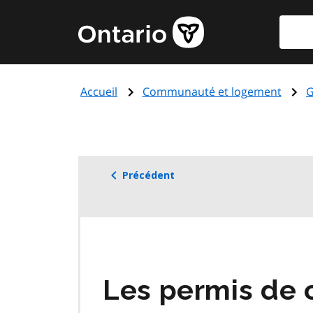
Aller
Reche
Page
au
d'accueil
contenu
du
principal
gouvernement
Accueil
Communauté et logement
G
de
l'Ontario
Précédent
Les permis de 