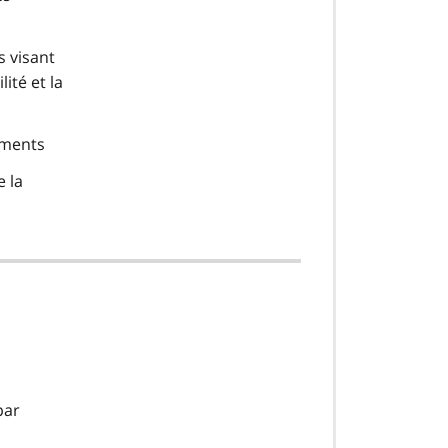
s visant
lité et la
iments
e la
par