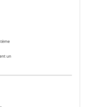
ystème
tent un