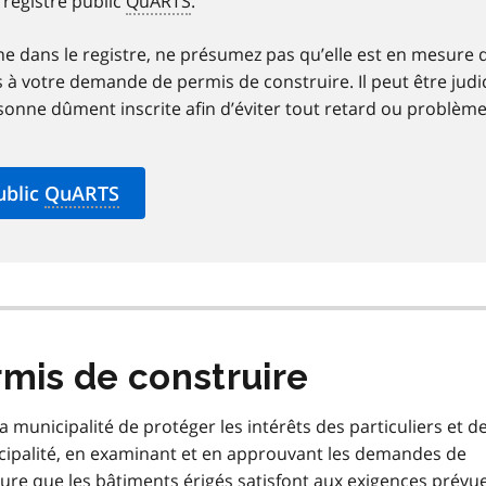
registre public
QuARTS
.
ne dans le registre, ne présumez pas qu’elle est en mesure 
s à votre demande de permis de construire. Il peut être judi
rsonne dûment inscrite afin d’éviter tout retard ou problèm
ublic
QuARTS
mis de construire
 municipalité de protéger les intérêts des particuliers et de
icipalité, en examinant et en approuvant les demandes de
sure que les bâtiments érigés satisfont aux exigences prévu