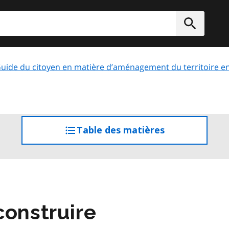
rcher
Soumett
uide du citoyen en matière d’aménagement du territoire e
Table des matières
accéder
à
la
table
des
matières
construire