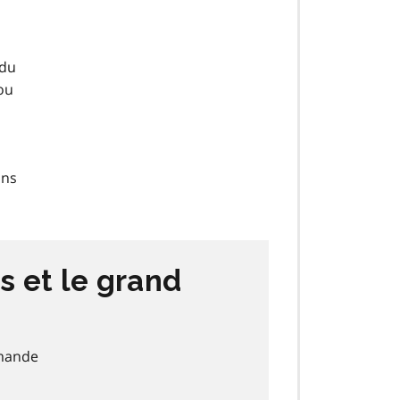
 du
ou
ans
s et le grand
emande