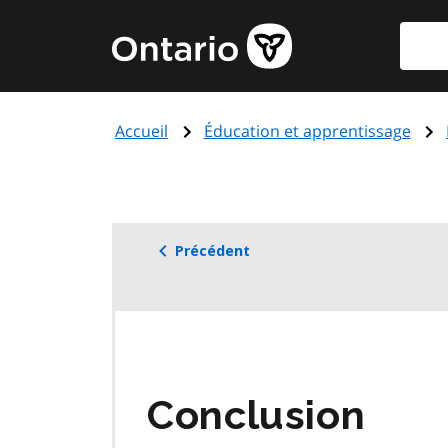
Aller
Reche
Page
au
d'accueil
contenu
du
principal
gouvernement
Accueil
Éducation et apprentissage
de
l'Ontario
Précédent
Conclusion