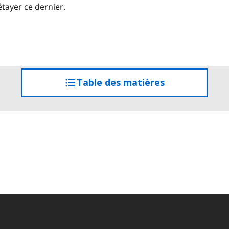
étayer ce dernier.
Table des matières
accéder
à
la
table
des
matières