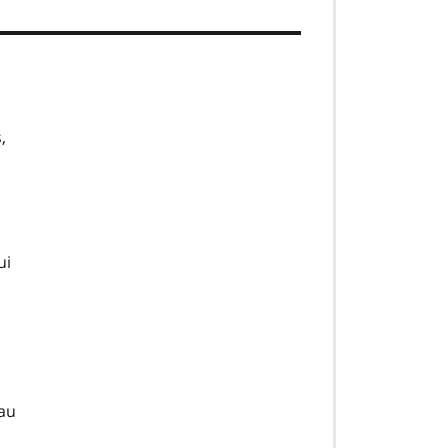
,
ui
 au