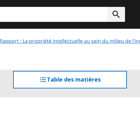
rcher
Soumett
Rapport : La propriété intellectuelle au sein du milieu de l’i
Table des matières
accéder
à
la
table
des
matières