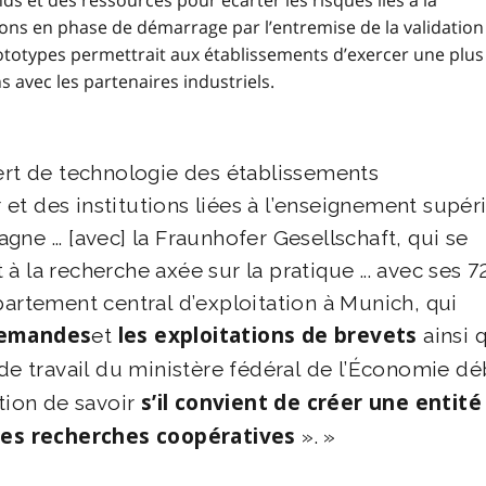
ds et des ressources pour écarter les risques liés à la
ns en phase de démarrage par l’entremise de la validation
totypes permettrait aux établissements d’exercer une plus
 avec les partenaires industriels.
fert de technologie des établissements
et des institutions liées à l’enseignement supér
magne ... [avec] la Fraunhofer Gesellschaft, qui se
à la recherche axée sur la pratique ... avec ses 7
partement central d’exploitation à Munich, qui
 demandes
et
les exploitations de brevets
ainsi 
 de travail du ministère fédéral de l’Économie dé
stion de savoir
s’il convient de créer une entité
 les recherches coopératives
».