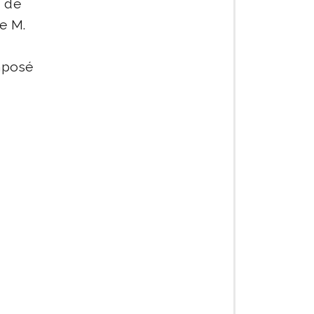
s de
e M.
mposé