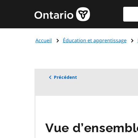
Aller
Reche
Page
au
d'accueil
contenu
du
principal
gouvernement
Accueil
Éducation et apprentissage
de
l'Ontario
Précédent
Vue d’ensembl