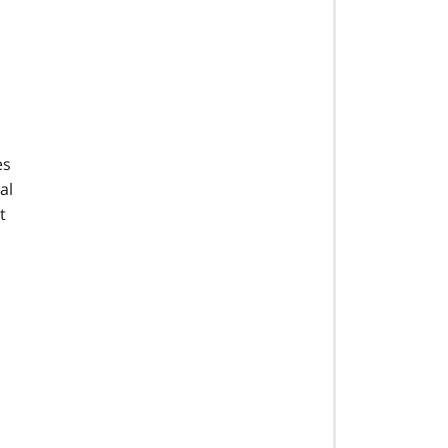
es
al
t