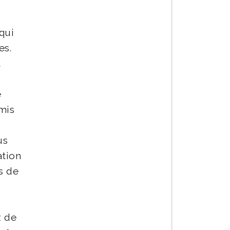
 qui
es.
t
e
 mis
us
ation
s de
x de