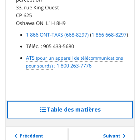
33, rue King Ouest
CP 625
Oshawa ON L1H 8H9
1 866 ONT-TAXS (668-8297)
(
1 866 668-8297
)
Téléc. :
905 433-5680
ATS
: 1 800 263-7776
Table des matières
accéder
à
la
table
Précédent
Suivant