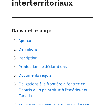
interterritoriaux
Dans cette page
Passer
cette
navigation
Aperçu
de
Définitions
page
Inscription
Production de déclarations
Documents requis
Obligations à la frontière à l'entrée en
Ontario d'un point situé à l'extérieur du
Canada
Exigences relatives à la tenue de dossiers