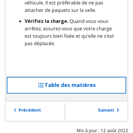
véhicule. Il est préférable de ne pas
attacher de paquets sur la selle.
Quand vous vous
Vérifiez la charge.
arrêtez, assurez-vous que votre charge
est toujours bien fixée et qu’elle ne s’est
pas déplacée.
Table des matières
accéder
à
la
table
Précédent
Suivant
des
matières
Mis à jour : 12 août 2022