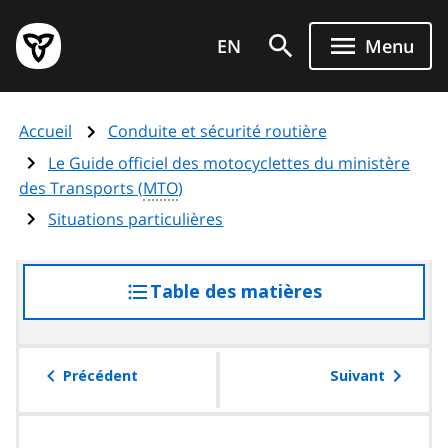
Aller
Page
au
EN
Menu
d'accueil
contenu
du
principal
gouvernement
Accueil
Conduite et sécurité routière
de
l'Ontario
Le Guide officiel des motocyclettes du ministère
des Transports (
MTO
)
Situations particulières
Table des matières
accéder
à
la
table
Précédent
Suivant
des
matières