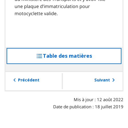
une plaque d’immatriculation pour
motocyclette valide.
Table des matières
accéder
à
la
table
Précédent
Suivant
des
matières
Mis à jour : 12 août 2022
Date de publication : 18 juillet 2019