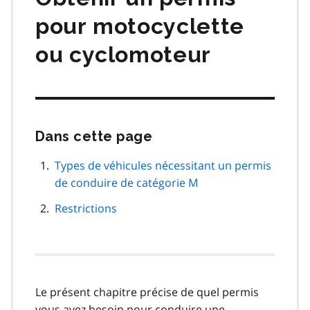
pour motocyclette
ou cyclomoteur
Dans cette page
Passer
cette
navigation
Types de véhicules nécessitant un permis
de
de conduire de catégorie M
page
Restrictions
Le présent chapitre précise de quel permis
vous avez besoin pour conduire une