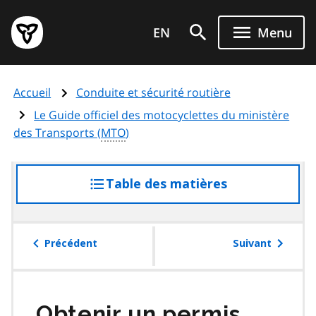
Aller
Page
au
EN
Menu
d'accueil
contenu
du
principal
gouvernement
Accueil
Conduite et sécurité routière
de
l'Ontario
Le Guide officiel des motocyclettes du ministère
des Transports (
MTO
)
Table des matières
accéder
à
la
table
Précédent
Suivant
des
matières
Obtenir un permis