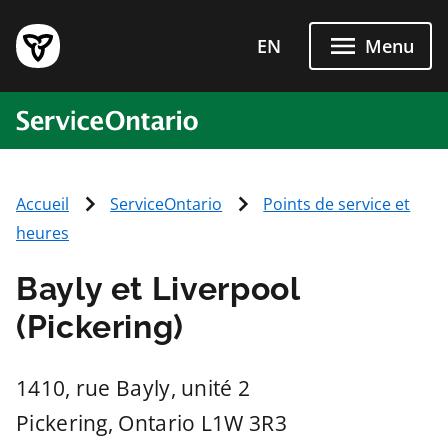
Passer directement au conten
EN
Menu
ServiceOntario
Accueil
ServiceOntario
Points de service et
heures
Bayly et Liverpool
(Pickering)
1410, rue Bayly, unité 2
Pickering
, Ontario
L1W 3R3