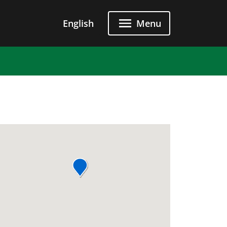
u principal
English
Menu