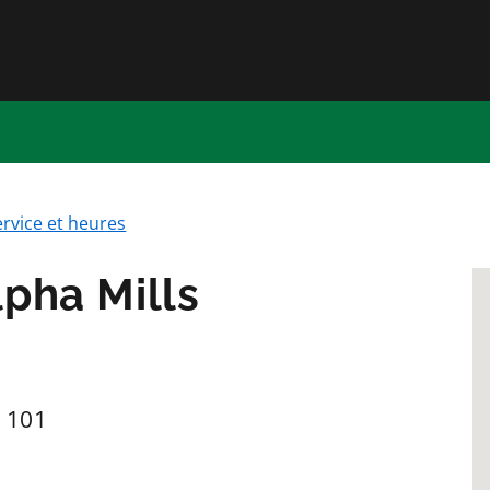
Passer directement au conten
ervice et heures
lpha Mills
é 101