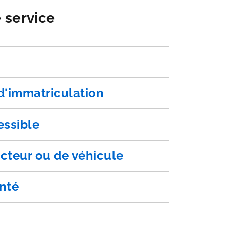
e service
 d'immatriculation
essible
cteur ou de véhicule
anté