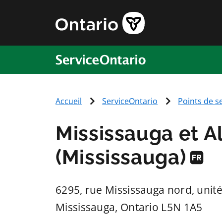
ServiceOntario
Accueil
ServiceOntario
Points de s
Mississauga et A
(Mississauga)
6295, rue Mississauga nord, unit
Mississauga
, Ontario
L5N 1A5