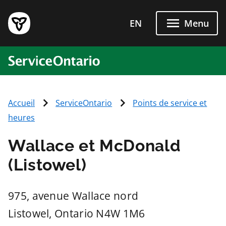
Passer directement au conten
EN
Menu
ServiceOntario
Accueil
ServiceOntario
Points de service et
heures
Wallace et McDonald
(Listowel)
975, avenue Wallace nord
Listowel
, Ontario
N4W 1M6