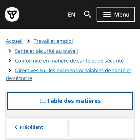
Aller
Page
au
EN
Menu
d'accueil
contenu
du
principal
gouvernement
Accueil
Travail et emploi
de
l'Ontario
Santé et sécurité au travail
Conformité en matière de santé et de sécurité
Directives sur les examens préalables de santé et
de sécurité
Table des matières
accéder
à
la
table
Précédent
des