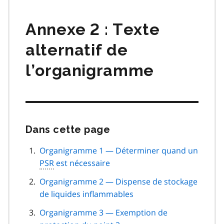
matières
Annexe 2 : Texte
alternatif de
l’organigramme
Dans cette page
Passer
cette
navigation
Organigramme 1 — Déterminer quand un
de
PSR
est nécessaire
page
Organigramme 2 — Dispense de stockage
de liquides inflammables
Organigramme 3 — Exemption de