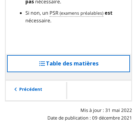
nécessaire.
pas
Si non, un
PSR
est
nécessaire.
Table des matières
accéder
à
la
table
Précédent
des
matières
Mis à jour : 31 mai 2022
Date de publication : 09 décembre 2021