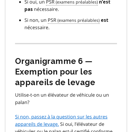
Si oui, un
PSR
n’est
nécessaire.
pas
Si non, un
PSR
est
nécessaire.
Organigramme 6 —
Exemption pour les
appareils de levage
Utilise-t-on un élévateur de véhicule ou un
palan?
Si non, passez à la question sur les autres
appareils de levage.
Si oui, l’élévateur de
véhicules ou le palan est-il certifié conforme