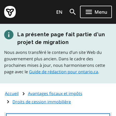
Aller
Page
au
EN
Menu
d'accueil
contenu
du
principal
gouvernement
La présente page fait partie d’un
de
l'Ontario
projet de migration
Nous avons transféré le contenu d’un site Web du
gouvernement plus ancien. Dans le cadre des
prochaines mises à jour, nous harmoniserons cette
page avec le
Guide de rédaction pour ontario.ca
.
Accueil
Avantages fiscaux et impôts
Droits de cession immobilière