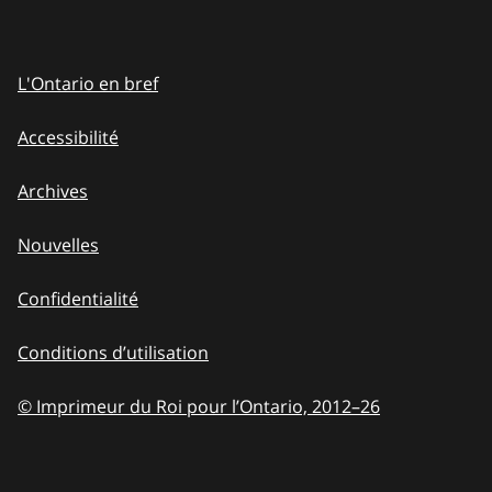
L'Ontario en bref
Accessibilité
Archives
Nouvelles
Confidentialité
Conditions d’utilisation
© Imprimeur du Roi pour l’Ontario, 2012
–
to
26