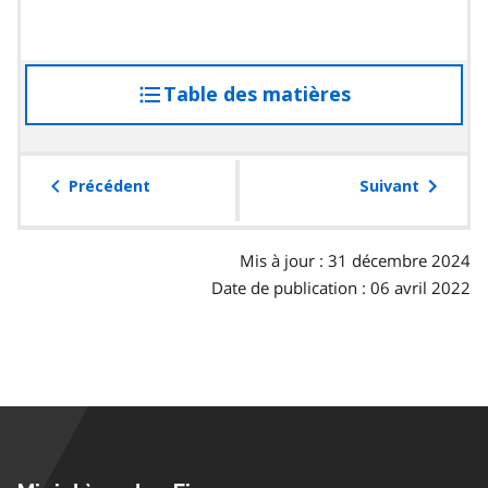
Table des matières
accéder
à
la
table
Précédent
Suivant
des
matières
Mis à jour : 31 décembre 2024
Date de publication : 06 avril 2022