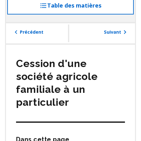
Table des matières
accéder
à
la
table
Précédent
Suivant
des
matières
Cession d'une
société agricole
familiale à un
particulier
Dans cette page
Passer