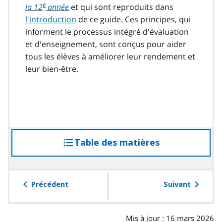
e
la 12
année
et qui sont reproduits dans
l'introduction
de ce guide. Ces principes, qui
informent le processus intégré d'évaluation
et d'enseignement, sont conçus pour aider
tous les élèves à améliorer leur rendement et
leur bien-être.
Table des matières
accéder
à
la
table
Précédent
Suivant
des
matières
Mis à jour : 16 mars 2026