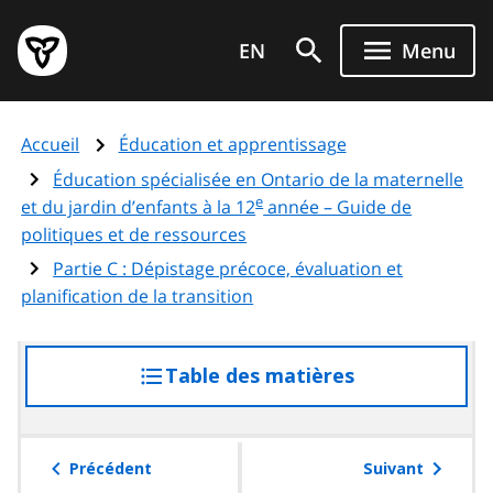
Aller
Page
au
EN
Menu
d'accueil
contenu
du
principal
gouvernement
Accueil
Éducation et apprentissage
de
l'Ontario
Éducation spécialisée en Ontario de la maternelle
e
et du jardin d’enfants à la 12
année – Guide de
politiques et de ressources
Partie C : Dépistage précoce, évaluation et
planification de la transition
Table des matières
accéder
à
la
table
Précédent
Suivant