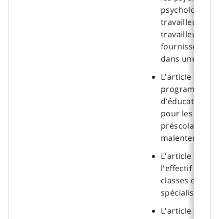
psychologues e
travailleuses e
travailleurs so
fournissent de
dans une école
L'article 30 pr
programmes
d’éducation sp
pour les enfan
préscolaire so
malentendants
L'article 31 éta
l'effectif maxi
classes d’éduc
spécialisée.
L'article 32 étab