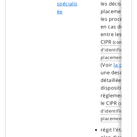
spécialis
les décisions 
placement des 
ée
les procédures
en cas de dés
entre les paren
CIPR
(Voir
la partie 
une descriptio
détaillée des
dispositions d
règlement con
le
CIPR
régit l'établis