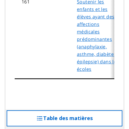
161
Soutenir les
enfants et les
élèves ayant des
affections
médicales
prédominantes
(anaphylaxie,
asthme, diabète et
épilepsie) dans les
écoles
Table des matières
accéder
à