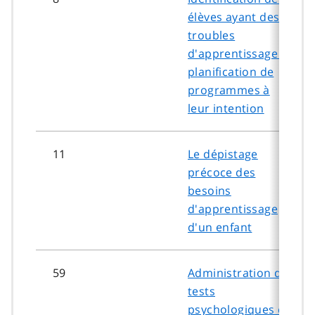
élèves ayant des
troubles
d'apprentissage et
planification de
programmes à
leur intention
11
Le dépistage
précoce des
besoins
d'apprentissage
d'un enfant
59
Administration de
tests
psychologiques et