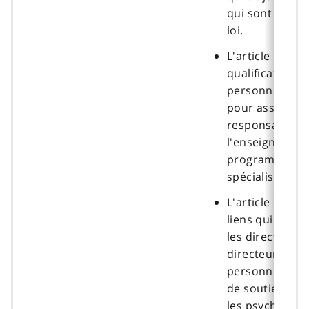
qui sont prévu
loi.
L'article 19 én
qualifications 
personnel ens
pour assumer 
responsabilité
l'enseignemen
programme d’
spécialisée.
L'article 26 défi
liens qui exist
les directrices 
directeurs d'éc
personnel prof
de soutien, n
les psychiatres