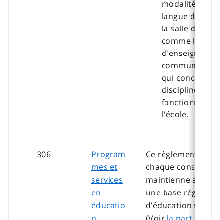
modalités d'us
langue des sig
la salle de clas
comme langue
d'enseignemen
communication
qui concerne l
discipline et le
fonctionnemen
l'école.
306
Program
Ce règlement exig
mes et
chaque conseil sco
services
maintienne et révi
en
une base régulière
éducatio
d’éducation spécial
n
(Voir
la partie B
de 