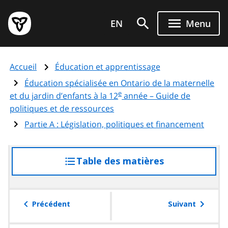
Aller
Page
au
EN
Menu
d'accueil
contenu
du
principal
gouvernement
Accueil
Éducation et apprentissage
de
l'Ontario
Éducation spécialisée en Ontario de la maternelle
e
et du jardin d’enfants à la 12
année – Guide de
politiques et de ressources
Partie A : Législation, politiques et financement
Table des matières
accéder
à
la
table
Précédent
Suivant
des