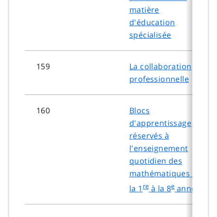
matière
d'éducation
spécialisée
159
La collaboration
professionnelle
160
Blocs
d'apprentissage
réservés à
l'enseignement
quotidien des
mathématiques de
re
e
la 1
à la 8
année