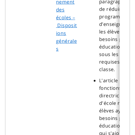
paragraphe 3 (
nement
de réduire la 
des
programme
écoles –
d’enseignemen
Disposit
les élèves ayan
ions
besoins particu
générale
éducation spéc
s
sous les cinq 
requises par j
classe.
L'article 11 én
fonctions des
directrices et 
d'école relati
élèves ayant d
besoins particu
éducation spéc
qui s'ajoutent 