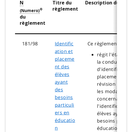
N
Titre du
Description du règ
règlement
o
du
règlement
181/98
Identific
Ce règlement :
ation et
régit l'établis
placeme
la conduite du
nt des
d'identification
élèves
placement et 
ayant
révision (
CIPR
)
des
les modalités
besoins
concernant
particuli
l'identification
ers en
élèves ayant d
éducatio
besoins particu
n
éducation spéc