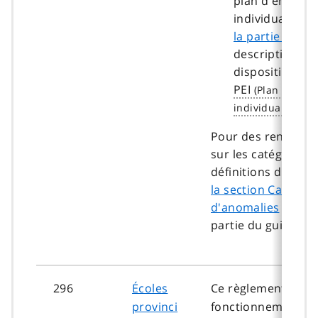
plan d'enseig
individualisé (
P
la partie E
pour
description dét
dispositions re
PEI
.)
Pour des renseign
sur les catégories 
définitions d'anoma
la section Catégori
d'anomalies
dans c
partie du guide.
296
Écoles
Ce règlement régit 
provinci
fonctionnement de