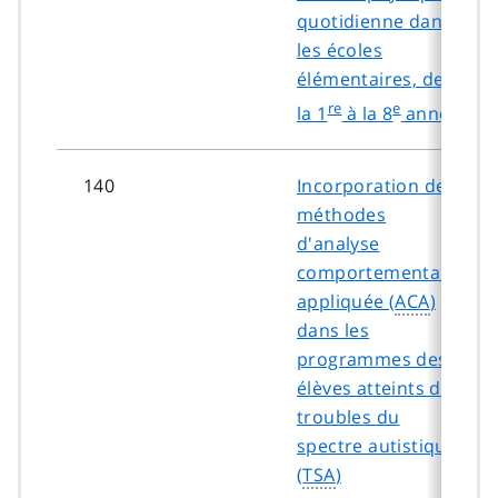
quotidienne dans
les écoles
élémentaires, de
re
e
la 1
à la 8
année
140
Incorporation des
méthodes
d'analyse
comportementale
appliquée (
ACA
)
dans les
programmes des
élèves atteints de
troubles du
spectre autistique
(
TSA
)