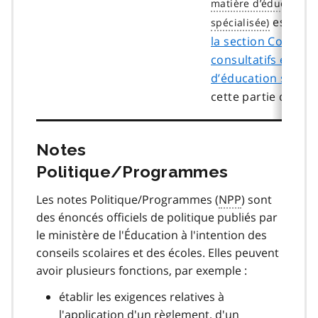
est four
la section Comités
consultatifs en ma
d’éducation spécia
cette partie du gui
Notes
Politique/Programmes
Les notes Politique/Programmes (
NPP
) sont
des énoncés officiels de politique publiés par
le ministère de l'Éducation à l'intention des
conseils scolaires et des écoles. Elles peuvent
avoir plusieurs fonctions, par exemple :
établir les exigences relatives à
l'application d'un règlement, d'un