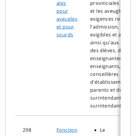
ales
provinciales pour 
pour
et les aveugles et é
aveugles
exigences relatives
et pour
l'admission, aux dr
sourds
exigibles et au tra
ainsi qu'aux respon
des élèves, des
enseignantes et
enseignants, des
conseillères et con
d'établissement, d
parents et de la
surintendante ou 
surintendant.
298
Fonction
Le