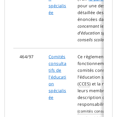
spécialis
pour une descript
ée
détaillée des exige
énoncées dans les
concernant les plans
d’éducation spéciali
conseils scolaires
, 2
464/97
Comités
Ce règlement régit 
consulta
fonctionnement d
tifs de
comités consultati
l'éducati
l’éducation spécial
on
(
CCES
) et la nomin
spécialis
leurs membres.(U
ée
description détaill
responsabilités de