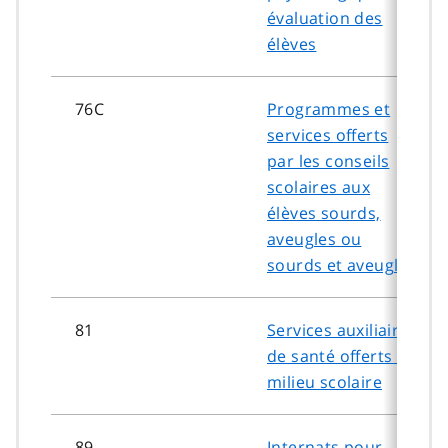
évaluation des
élèves
76C
Programmes et
services offerts
par les conseils
scolaires aux
élèves sourds,
aveugles ou
sourds et aveugles
81
Services auxiliaires
de santé offerts en
milieu scolaire
89
Internats pour