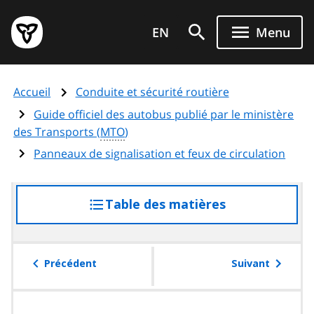
Aller
Page
au
EN
Menu
d'accueil
contenu
du
principal
gouvernement
Accueil
Conduite et sécurité routière
de
l'Ontario
Guide officiel des autobus publié par le ministère
des Transports (
MTO
)
Panneaux de signalisation et feux de circulation
Table des matières
accéder
à
la
table
Précédent
Suivant
des
matières