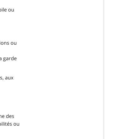
ile ou
ions ou
la garde
s, aux
ne des
ilités ou