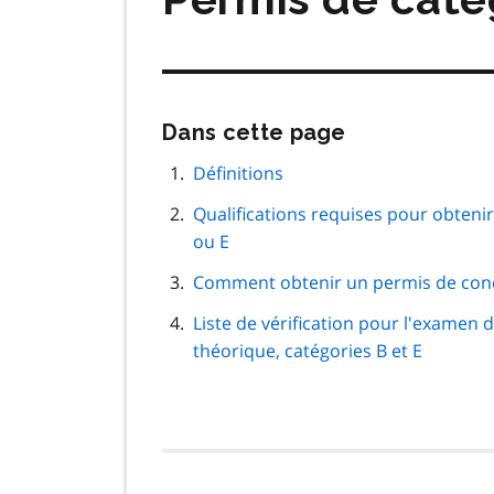
Passer
Dans cette page
cette
navigation
Définitions
de
Qualifications requises pour obteni
page
ou E
Comment obtenir un permis de cond
Liste de vérification pour l'examen 
théorique, catégories B et E