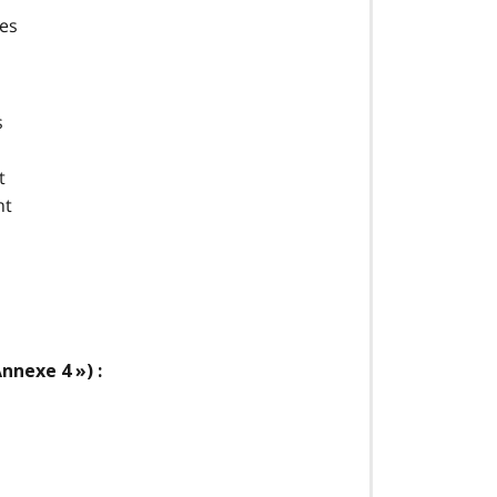
ces
s
t
nt
nexe 4 ») :