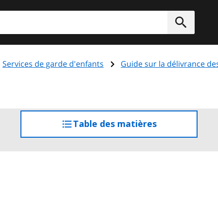
rcher
Soumett
Services de garde d'enfants
Guide sur la délivrance de
Table des matières
accéder
à
la
table
des
matières