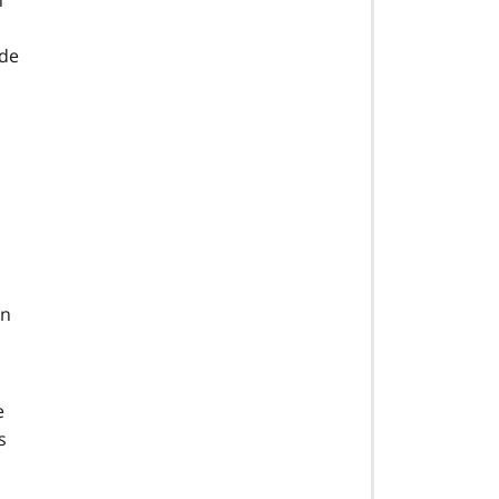
n
 de
un
e
s