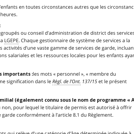
d’enfants en toutes circonstances autres que les circonstan
 heures.
:
groupés ou conseil d’administration de district des service
la
LGEPE
. Chaque gestionnaire de système de services a la
les activités d’une vaste gamme de services de garde, incluan
ns salariales et les ressources locales pour les enfants aya
les mots « personnel », « membre du
 importants :
me signification dans le
Règl. de l’Ont.
137/15
et le présent
ilial (également connu sous le nom de programme « An
non, pour lequel le titulaire de permis est autorisé à offrir
e garde conformément à l’article 8.1 du Règlement.
ts qui relève d’une catégorie d’âge déterminée indiquée à