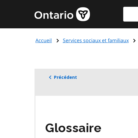
Aller
Reche
Page
au
d'accueil
contenu
du
principal
gouvernement
Accueil
Services sociaux et familiaux
de
l'Ontario
Précédent
Glossaire