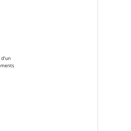
e d’un
sements