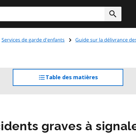
rcher
Soumett
Services de garde d'enfants
Guide sur la délivrance de
Table des matières
accéder
à
la
table
des
matières
idents graves à signal