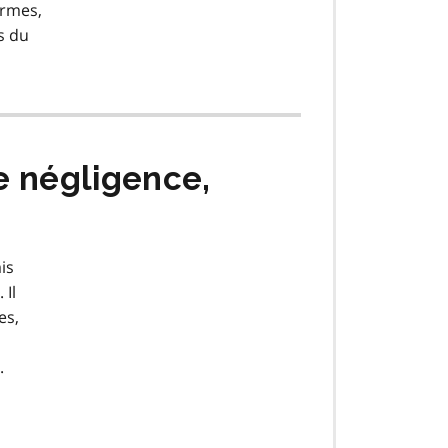
ermes,
s du
e négligence,
is
 Il
es,
.