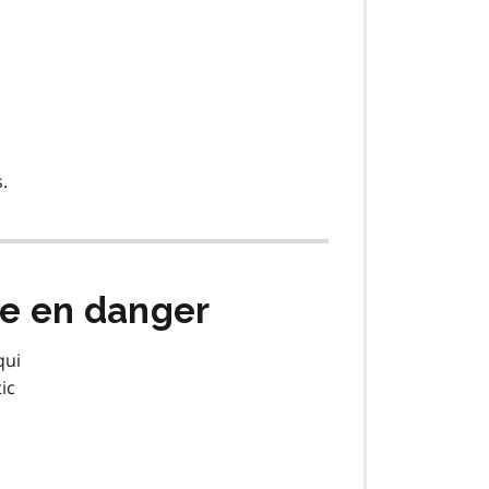
.
ie en danger
qui
ic