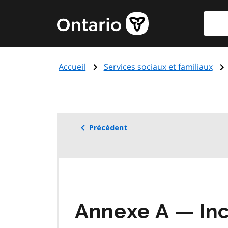
Aller
Reche
Page
au
d'accueil
contenu
du
principal
gouvernement
Accueil
Services sociaux et familiaux
de
l'Ontario
Précédent
Annexe A — Inc