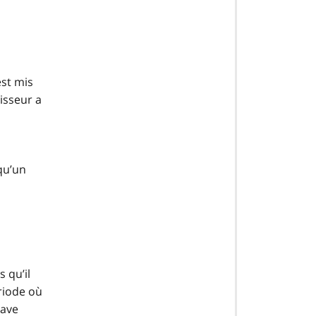
est mis
isseur a
qu’un
 qu’il
riode où
rave