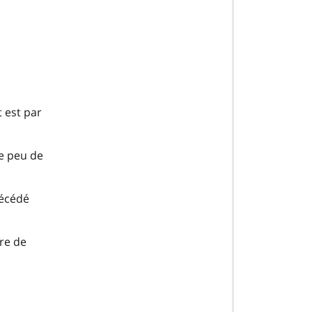
t est par
de peu de
décédé
tre de