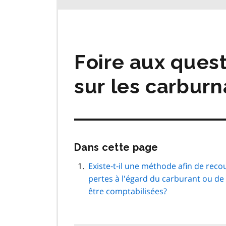
Foire aux quest
sur les carburn
Passer
Dans cette page
cette
navigation
Existe‑t‑il une méthode afin de reco
de
pertes à l'égard du carburant ou de
page
être comptabilisées?