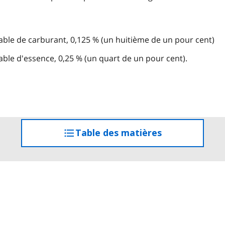
iable de carburant, 0,125 % (un huitième de un pour cent)
iable d'essence, 0,25 % (un quart de un pour cent).
Table des matières
accéder
à
la
table
des
matières