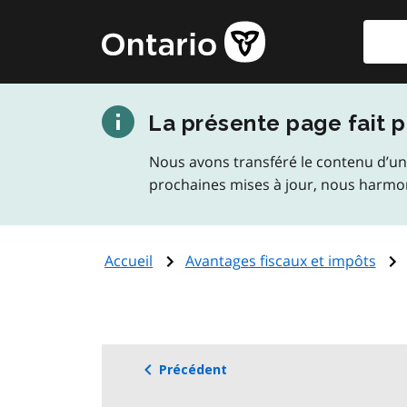
Aller
Reche
Page
au
d'accueil
contenu
du
principal
gouvernement
La présente page fait p
de
l'Ontario
Nous avons transféré le contenu d’un
prochaines mises à jour, nous harmo
Accueil
Avantages fiscaux et impôts
Précédent