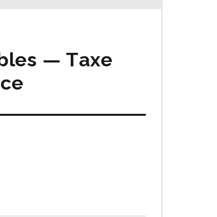
ables ⁠— Taxe
nce