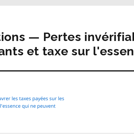
la
table
des
matières
ions ⁠— Pertes invérifi
ants et taxe sur l'esse
uvrer les taxes payées sur les
 l'essence qui ne peuvent